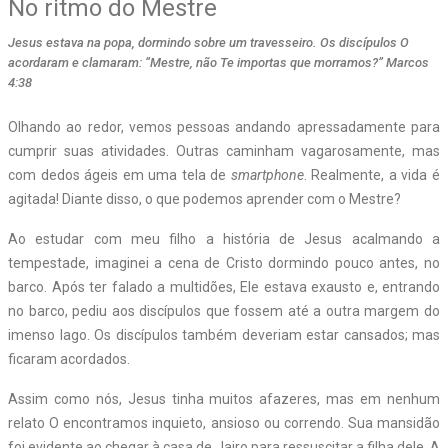
No ritmo do Mestre
Jesus estava na popa, dormindo sobre um travesseiro. Os discípulos O
acordaram e clamaram: “Mestre, não Te importas que morramos?” Marcos
4:38
Olhando ao redor, vemos pessoas andando apressadamente para
cumprir suas atividades. Outras caminham vagarosamente, mas
com dedos ágeis em uma tela de
smartphone
. Realmente, a vida é
agitada! Diante disso, o que podemos aprender com o Mestre?
Ao estudar com meu filho a história de Jesus acalmando a
tempestade, imaginei a cena de Cristo dormindo pouco antes, no
barco. Após ter falado a multidões, Ele estava exausto e, entrando
no barco, pediu aos discípulos que fossem até a outra margem do
imenso lago. Os discípulos também deveriam estar cansados; mas
ficaram acordados.
Assim como nós, Jesus tinha muitos afazeres, mas em nenhum
relato O encontramos inquieto, ansioso ou correndo. Sua mansidão
foi evidente ao chegar à casa de Jairo para ressuscitar a filha dele. A