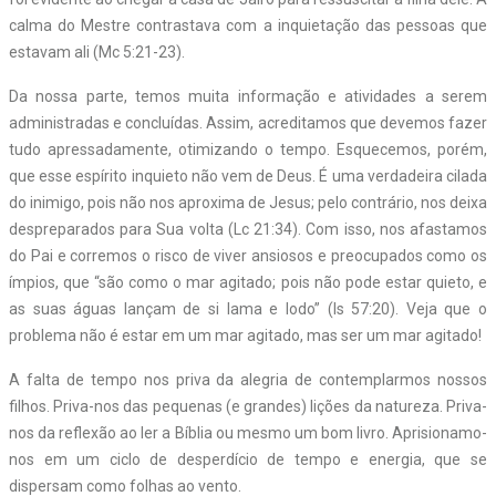
calma do Mestre contrastava com a inquietação das pessoas que
estavam ali (Mc 5:21-23).
Da nossa parte, temos muita informação e atividades a serem
administradas e concluídas. Assim, acreditamos que devemos fazer
tudo apressadamente, otimizando o tempo. Esquecemos, porém,
que esse espírito inquieto não vem de Deus. É uma verdadeira cilada
do inimigo, pois não nos aproxima de Jesus; pelo contrário, nos deixa
despreparados para Sua volta (Lc 21:34). Com isso, nos afastamos
do Pai e corremos o risco de viver ansiosos e preocupados como os
ímpios, que “são como o mar agitado; pois não pode estar quieto, e
as suas águas lançam de si lama e lodo” (Is 57:20). Veja que o
problema não é estar em um mar agitado, mas ser um mar agitado!
A falta de tempo nos priva da alegria de contemplarmos nossos
filhos. Priva-nos das pequenas (e grandes) lições da natureza. Priva-
nos da reflexão ao ler a Bíblia ou mesmo um bom livro. Aprisionamo-
nos em um ciclo de desperdício de tempo e energia, que se
dispersam como folhas ao vento.