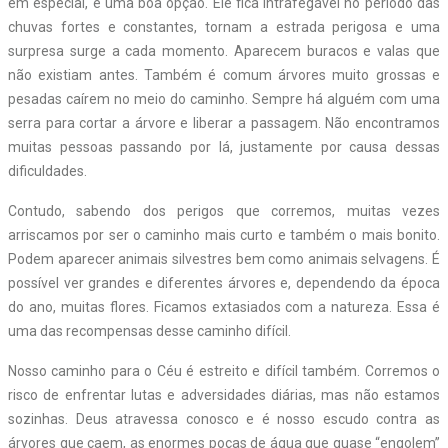
em especial, é uma boa opção. Ele fica intrafegável no período das
chuvas fortes e constantes, tornam a estrada perigosa e uma
surpresa surge a cada momento. Aparecem buracos e valas que
não existiam antes. Também é comum árvores muito grossas e
pesadas caírem no meio do caminho. Sempre há alguém com uma
serra para cortar a árvore e liberar a passagem. Não encontramos
muitas pessoas passando por lá, justamente por causa dessas
dificuldades.
Contudo, sabendo dos perigos que corremos, muitas vezes
arriscamos por ser o caminho mais curto e também o mais bonito.
Podem aparecer animais silvestres bem como animais selvagens. É
possível ver grandes e diferentes árvores e, dependendo da época
do ano, muitas flores. Ficamos extasiados com a natureza. Essa é
uma das recompensas desse caminho difícil.
Nosso caminho para o Céu é estreito e difícil também. Corremos o
risco de enfrentar lutas e adversidades diárias, mas não estamos
sozinhas. Deus atravessa conosco e é nosso escudo contra as
árvores que caem, as enormes poças de água que quase “engolem”