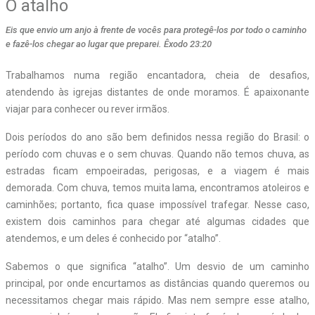
O atalho
Eis que envio um anjo à frente de vocês para protegê-los por todo o caminho
e fazê-los chegar ao lugar que preparei. Êxodo 23:20
T
rabalhamos numa região encantadora, cheia de desafios,
atendendo às igrejas distantes de onde moramos. É apaixonante
viajar para conhecer ou rever irmãos.
Dois períodos do ano são bem definidos nessa região do Brasil: o
período com chuvas e o sem chuvas. Quando não temos chuva, as
estradas ficam empoeiradas, perigosas, e a viagem é mais
demorada. Com chuva, temos muita lama, encontramos atoleiros e
caminhões; portanto, fica quase impossível trafegar. Nesse caso,
existem dois caminhos para chegar até algumas cidades que
atendemos, e um deles é conhecido por “atalho”.
Sabemos o que significa “atalho”. Um desvio de um caminho
principal, por onde encurtamos as distâncias quando queremos ou
necessitamos chegar mais rápido. Mas nem sempre esse atalho,