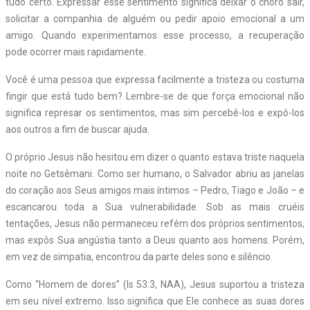
tudo certo. Expressar esse sentimento significa deixar o choro sair,
solicitar a companhia de alguém ou pedir apoio emocional a um
amigo. Quando experimentamos esse processo, a recuperação
pode ocorrer mais rapidamente.
Você é uma pessoa que expressa facilmente a tristeza ou costuma
fingir que está tudo bem? Lembre-se de que força emocional não
significa represar os sentimentos, mas sim percebê-los e expô-los
aos outros a fim de buscar ajuda.
O próprio Jesus não hesitou em dizer o quanto estava triste naquela
noite no Getsêmani. Como ser humano, o Salvador abriu as janelas
do coração aos Seus amigos mais íntimos – Pedro, Tiago e João – e
escancarou toda a Sua vulnerabilidade. Sob as mais cruéis
tentações, Jesus não permaneceu refém dos próprios sentimentos,
mas expôs Sua angústia tanto a Deus quanto aos homens. Porém,
em vez de simpatia, encontrou da parte deles sono e silêncio.
Como “Homem de dores” (Is 53:3, NAA), Jesus suportou a tristeza
em seu nível extremo. Isso significa que Ele conhece as suas dores