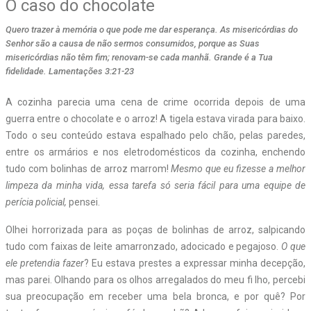
O caso do chocolate
Quero trazer à memória o que pode me dar esperança. As misericórdias do
Senhor são a causa de não sermos consumidos, porque as Suas
misericórdias não têm fim; renovam-se cada manhã. Grande é a Tua
fidelidade. Lamentações 3:21-23
A cozinha parecia uma cena de crime ocorrida depois de uma
guerra entre o chocolate e o arroz! A tigela estava virada para baixo.
Todo o seu conteúdo estava espalhado pelo chão, pelas paredes,
entre os armários e nos eletrodomésticos da cozinha, enchendo
tudo com bolinhas de arroz marrom!
Mesmo que eu fizesse a melhor
limpeza da minha vida, essa tarefa só seria fácil para uma equipe de
perícia policial,
pensei.
Olhei horrorizada para as poças de bolinhas de arroz, salpicando
tudo com faixas de leite amarronzado, adocicado e pegajoso.
O que
ele pretendia fazer
? Eu estava prestes a expressar minha decepção,
mas parei. Olhando para os olhos arregalados do meu fi lho, percebi
sua preocupação em receber uma bela bronca, e por quê? Por