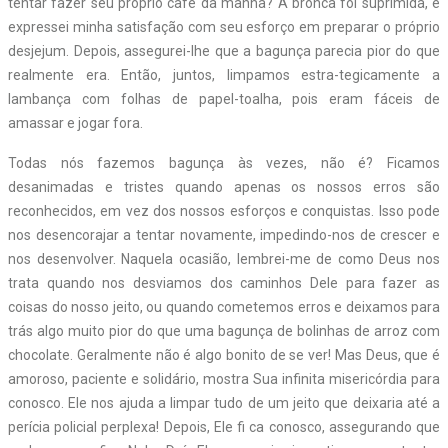
tentar fazer seu próprio café da manhã? A bronca foi suprimida, e
expressei minha satisfação com seu esforço em preparar o próprio
desjejum. Depois, assegurei-lhe que a bagunça parecia pior do que
realmente era. Então, juntos, limpamos estra-tegicamente a
lambança com folhas de papel-toalha, pois eram fáceis de
amassar e jogar fora.
Todas nós fazemos bagunça às vezes, não é? Ficamos
desanimadas e tristes quando apenas os nossos erros são
reconhecidos, em vez dos nossos esforços e conquistas. Isso pode
nos desencorajar a tentar novamente, impedindo-nos de crescer e
nos desenvolver. Naquela ocasião, lembrei-me de como Deus nos
trata quando nos desviamos dos caminhos Dele para fazer as
coisas do nosso jeito, ou quando cometemos erros e deixamos para
trás algo muito pior do que uma bagunça de bolinhas de arroz com
chocolate. Geralmente não é algo bonito de se ver! Mas Deus, que é
amoroso, paciente e solidário, mostra Sua infinita misericórdia para
conosco. Ele nos ajuda a limpar tudo de um jeito que deixaria até a
perícia policial perplexa! Depois, Ele fi ca conosco, assegurando que