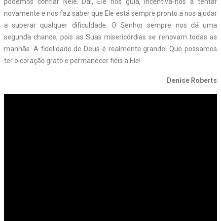
podemos confiar Nele. Daí, Ele nos guia, incentiva-nos a tentar
novamente e nos faz saber que Ele está sempre pronto a nos ajudar
a superar qualquer dificuldade. O Senhor sempre nos dá uma
segunda chance, pois as Suas misericórdias se renovam todas as
manhãs. A fidelidade de Deus é realmente grande! Que possamos
ter o coração grato e permanecer fiéis a Ele!
Denise Roberts