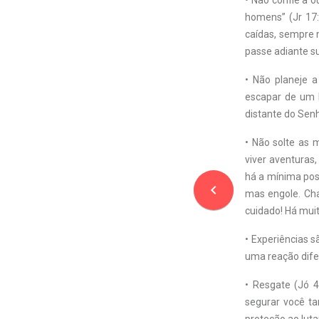
• Não confie a o
homens” (Jr 17
caídas, sempre 
passe adiante s
• Não planeje 
escapar de um 
distante do Senh
• Não solte as 
viver aventuras,
há a mínima pos
navigate_before
mas engole. Ch
cuidado! Há mui
• Experiências s
uma reação difer
• Resgate (Jó 4
segurar você ta