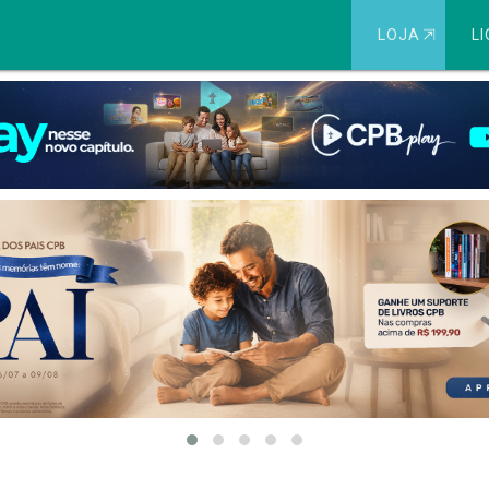
LOJA
⇱
LI