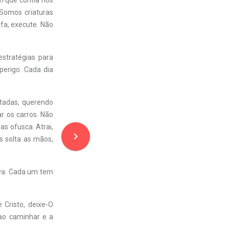
em que confia nos
Somos criaturas
fa, execute. Não
stratégias para
erigo. Cada dia
ntadas, querendo
ar os carros. Não
s ofusca. Atrai,
navigate_next
 solta as mãos,
siva. Cada um tem
 Cristo, deixe-O
 ao caminhar e a