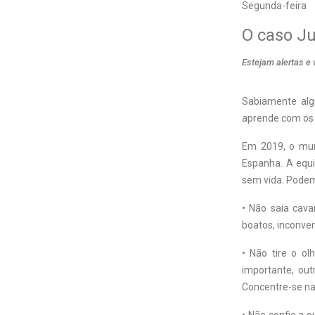
Segunda-feira
O caso J
Estejam alertas e 
S
abiamente alg
aprende com os 
Em 2019, o mun
Espanha. A equi
sem vida. Podemo
• Não saia cava
boatos, inconven
• Não tire o o
importante, ou
Concentre-se nas