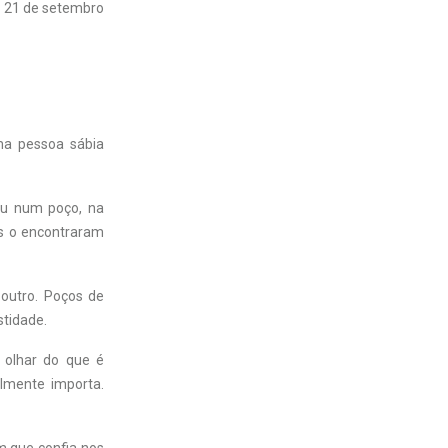
21 de setembro
ma pessoa sábia
iu num poço, na
as o encontraram
 outro. Poços de
stidade.
 olhar do que é
lmente importa.