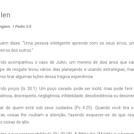
ulen
vigiem. 1 Pedro 5:8
uém disse: “Uma pessoa inteligente aprende com os seus erros, u
erros dos outros.”
do acompanhou o caso de Julen, um menino de dois anos que ca
pe de resgate levou vários dias planejando e usando estratégias, m
s tirar algumas lições dessa trágica experiência:
ndo poços (Is 30:1). Um poço cavado pode ser inútil, mas pode ferir
iência, desrespeito, negligência, infidelidade, desobediência ou desone
lhar de quem está sob seus cuidados (Pv 4:25). Quando você tira o
tras coisas lhe roubam a atenção, fazendo esquecer-se do que rea
 coisas do alto.