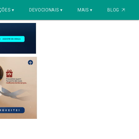
ÇÕES ▾
DEVOCIONAIS ▾
MAIS ▾
BLOG
⇱