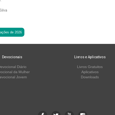
.
Silva
tações de 2026
Devocionais
Livros e Aplicativos
evocional Diário
Livros Gratuitos
ocional da Mulher
Aplicativos
evocional Jovem
Downloads