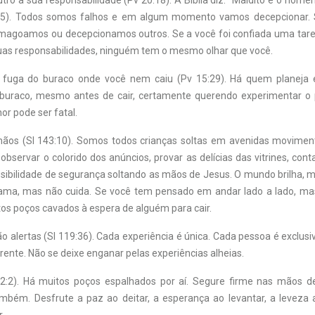
utro a sua responsabilidade (Pv 20:18). A Bíblia diz: “Maldito é o hom
:5). Todos somos falhos e em algum momento vamos decepcionar. 
magoamos ou decepcionamos outros. Se a você foi confiada uma tare
uas responsabilidades, ninguém tem o mesmo olhar que você.
a fuga do buraco onde você nem caiu (Pv 15:29). Há quem planeja e
buraco, mesmo antes de cair, certamente querendo experimentar o p
or pode ser fatal.
mãos (Sl 143:10). Somos todos crianças soltas em avenidas movime
 observar o colorido dos anúncios, provar as delícias das vitrines, cont
sibilidade de segurança soltando as mãos de Jesus. O mundo brilha, ma
ama, mas não cuida. Se você tem pensado em andar lado a lado, mas
tos poços cavados à espera de alguém para cair.
ão alertas (Sl 119:36). Cada experiência é única. Cada pessoa é exclu
ente. Não se deixe enganar pelas experiências alheias.
2:2). Há muitos poços espalhados por aí. Segure firme nas mãos de
mbém. Desfrute a paz ao deitar, a esperança ao levantar, a leveza