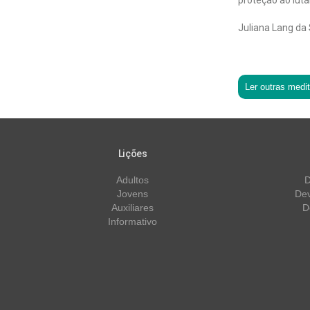
proteção ao lutar
Juliana Lang da 
Ler outras medi
Lições
Adultos
D
Jovens
Dev
Auxiliares
D
Informativo