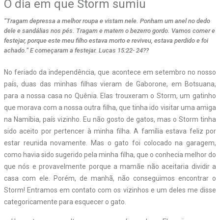
O dia em que Storm sumiu
“Tragam depressa a melhor roupa e vistam nele. Ponham um anel no dedo
dele e sandálias nos pés. Tragam e matem o bezerro gordo. Vamos comer e
festejar, porque este meu filho estava morto e reviveu, estava perdido e foi
achado.” E começaram a festejar. Lucas 15:22- 24??
N
o feriado da independência, que acontece em setembro no nosso
país, duas das minhas filhas vieram de Gaborone, em Botsuana,
para a nossa casa no Quênia. Elas trouxeram o Storm, um gatinho
que morava com a nossa outra filha, que tinha ido visitar uma amiga
na Namíbia, país vizinho. Eu não gosto de gatos, mas o Storm tinha
sido aceito por pertencer à minha filha. A família estava feliz por
estar reunida novamente. Mas o gato foi colocado na garagem,
como havia sido sugerido pela minha filha, que o conhecia melhor do
que nós e provavelmente porque a mamãe não aceitaria dividir a
casa com ele. Porém, de manhã, não conseguimos encontrar o
Storm! Entramos em contato com os vizinhos e um deles me disse
categoricamente para esquecer o gato.