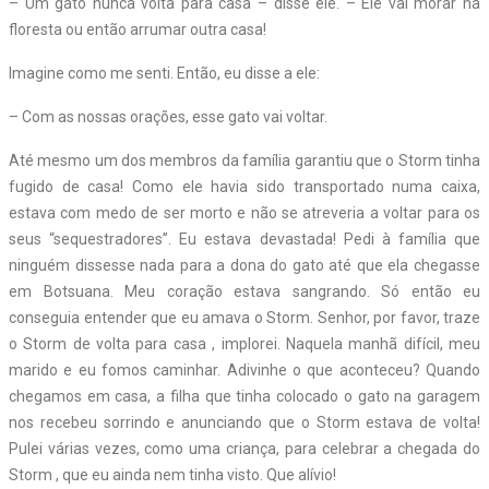
– Um gato nunca volta para casa – disse ele. – Ele vai morar na
floresta ou então arrumar outra casa!
Imagine como me senti. Então, eu disse a ele:
– Com as nossas orações, esse gato vai voltar.
Até mesmo um dos membros da família garantiu que o Storm tinha
fugido de casa! Como ele havia sido transportado numa caixa,
estava com medo de ser morto e não se atreveria a voltar para os
seus “sequestradores”. Eu estava devastada! Pedi à família que
ninguém dissesse nada para a dona do gato até que ela chegasse
em Botsuana. Meu coração estava sangrando. Só então eu
conseguia entender que eu amava o Storm. Senhor, por favor, traze
o Storm de volta para casa , implorei. Naquela manhã difícil, meu
marido e eu fomos caminhar. Adivinhe o que aconteceu? Quando
chegamos em casa, a filha que tinha colocado o gato na garagem
nos recebeu sorrindo e anunciando que o Storm estava de volta!
Pulei várias vezes, como uma criança, para celebrar a chegada do
Storm , que eu ainda nem tinha visto. Que alívio!