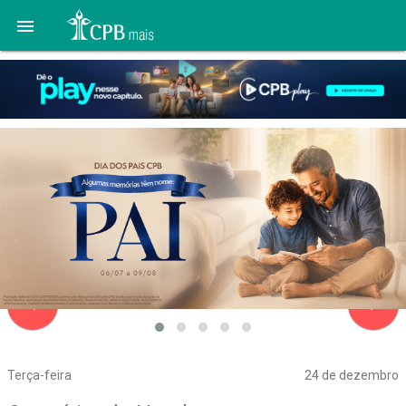

navigate_before
navigate_next
Terça-feira
24 de dezembro