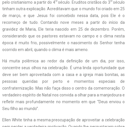
o
o
pelo cristianismo a partir do 4
século. Eruditos cristãos do 3
século
tinham outra explicação. Acreditavam que o mundo foi criado em 25
de março, e que Jesus foi concebido nessa data, pois Ele é o
recomeço de tudo. Contando nove meses a partir do início da
gravidez de Maria, Ele teria nascido em 25 de dezembro. Porém,
considerando que os pastores estavam no campo e o clima nesta
época é muito frio, possivelmente o nascimento do Senhor tenha
ocorrido em abril, quando o clima é mais ameno.
Há muita polêmica ao redor da definição de um dia, por isso,
concentre seus olhos na celebração. É uma linda oportunidade que
deve ser bem aproveitada com a casa e a igreja mais bonitas, as
pessoas queridas por perto e momentos especiais de
confraternização. Mas não faça disso o centro da comemoração. O
verdadeiro espírito de Natal nos convida a olhar para a manjedoura e
refletir mais profundamente no momento em que “Deus enviou o
Seu filho ao mundo”.
Ellen White tinha a mesma preocupação de aproveitar a celebração
sem perder a verdadeira motivação. Quando lhe perguntaram sobre