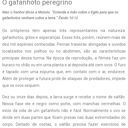
O gafanhoto peregrino
Mas o Senhor disse a Moisés: “Estenda a mão sobre o Egito para que os
gafanhotos venham sobre a terra.” Êxodo 10:12
Os ortópteros têm apenas três representantes na natureza:
gafanhotos, grilos e esperanças. Esses três, porém, reúnem mais de
dez mil espécies conhecidas. Pernas traseiras alongadas e ouvidos
localizados nos joelhos ou no abdômen, são as características
principais dessa turma. Na época da reprodução, a fêmea faz um
buraco no chão ou em uma planta e aí deposita até cem ovos. O furo
é tapado com uma espuma que, em contato com o ar, endurece.
Além de proteger a futura prole de ataques de predadores, impede
que os ovos sequem.
Dez ou onze dias depois, a larva surge e recebe o nome de saltão.
Nessa fase ele é negro como piche, com manchas vermelhas. O
início da vida de um gafanhoto não é fácil. Normalmente o ovo se
divide em duas partes que ficam presas nas duas extremidades do
corpo. Deitado de costas, o saltão precisa fazer exercícios de