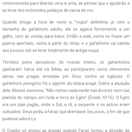
contorcionista para libertar, uma a uma, as pernas que o ajudarão a
se livrar dos incômodos pedaços de casca de ovo.
Quando chega a hora de vestir a “roupa” definitiva, já com o
tamanho do gafanhoto adulto, ele se agarra firmemente a um
galho, com as costas para baixo. Então a pele, como se fosse um
pijama apertado, racha a partir do tórax, e o gafanhoto vai saindo
aos poucos, até se livrar totalmente da antiga roupa.
Temidos pelos lavradores do mundo inteiro, os gafanhotos
ganharam fama até na Bíblia, ao participarem como elementos
ativos nas pragas enviadas por Deus contra os egípcios. O
gafanhoto peregrino foi o agente da oitava praga. Sobre a atuação
dele, Moisés escreveu: “Não restou nada verde nas árvores nem nas
plantas do campo, em toda a terra do Egito” (Êxodo 10:15). O Egito
era um país pagão, onde o Sol, a rã, a serpente e os astros eram
cultuados. Deus pediu a Faraó que libertasse Seu povo, a fim de que
pudesse adorá-Lo.
O Criador só enviou as pragas quando Faraó tomou a decisão de