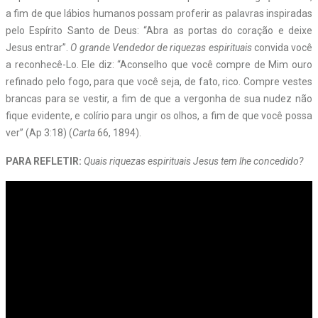
a fim de que lábios humanos possam proferir as palavras inspiradas
pelo Espírito Santo de Deus: “Abra as portas do coração e deixe
Jesus entrar”.
O grande Vendedor de riquezas espirituais
convida você
a reconhecê-Lo. Ele diz: “Aconselho que você compre de Mim ouro
refinado pelo fogo, para que você seja, de fato, rico. Compre vestes
brancas para se vestir, a fim de que a vergonha de sua nudez não
fique evidente, e colírio para ungir os olhos, a fim de que você possa
ver” (Ap 3:18) (
Carta
66, 1894).
PARA REFLETIR:
Quais riquezas espirituais Jesus tem lhe concedido?