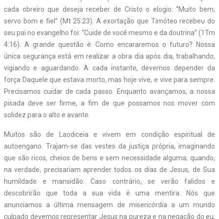
cada obreiro que deseja receber de Cristo o elogio: “Muito bem,
servo bom e fiel” (Mt 25:23). A exortação que Timóteo recebeu do
seu pai no evangelho foi: “Cuide de você mesmo e da doutrina” (1Tm
4:16). A grande questão é: Como encararemos o futuro? Nossa
única segurança está em realizar a obra dia após dia, trabalhando,
vigiando e aguardando. A cada instante, devemos depender da
força Daquele que estava morto, mas hoje vive, e vive para sempre.
Precisamos cuidar de cada passo. Enquanto avançamos, a nossa
pisada deve ser firme, a fim de que possamos nos mover com
solidez para o alto e avante.
Muitos são de Laodiceia e vivem em condição espiritual de
autoengano. Trajam-se das vestes da justiça própria, imaginando
que são ricos, cheios de bens e sem necessidade alguma; quando,
na verdade, precisariam aprender todos os dias de Jesus, de Sua
humildade e mansidão. Caso contrário, se verão falidos e
descobrirão que toda a sua vida é uma mentira. Nós que
anunciamos a última mensagem de misericórdia a um mundo
culpado devemos representar Jesus na pureza e na negação do eu,