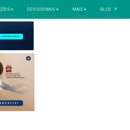
ÇÕES ▾
DEVOCIONAIS ▾
MAIS ▾
BLOG
⇱