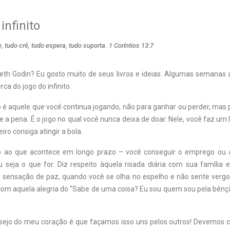
infinito
, tudo crê, tudo espera, tudo suporta. 1 Coríntios 13:7
th Godin? Eu gosto muito de seus livros e ideias. Algumas semanas at
ca do jogo do infinito.
to é aquele que você continua jogando, não para ganhar ou perder, mas
le a pena. É o jogo no qual você nunca deixa de doar. Nele, você faz um 
iro consiga atingir a bola.
to ao que acontece em longo prazo – você conseguir o emprego ou 
 seja o que for. Diz respeito àquela risada diária com sua família 
a sensação de paz, quando você se olha no espelho e não sente vergo
om aquela alegria do “Sabe de uma coisa? Eu sou quem sou pela bênçã
sejo do meu coração é que façamos isso uns pelos outros! Devemos 