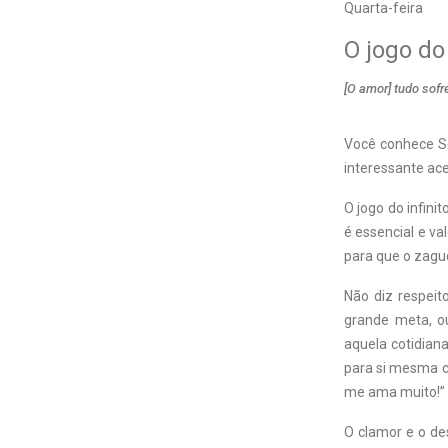
Quarta-feira
O jogo do 
[O amor] tudo sofre
Você conhece Se
interessante acer
O jogo do infini
é essencial e va
para que o zague
Não diz respei
grande meta, ou
aquela cotidian
para si mesma c
me ama muito!”
O clamor e o de