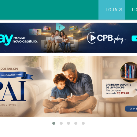
LOJA
⇱
LI