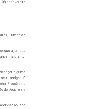
08 de fevereiro
rás, li um texto
 porque a jornada
lance mais lento,
alcançar alguma
e seus amigos. É
nha. E você olha
o de Deus, e Ele
caminhar ao lado