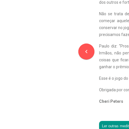
dos outros e for
Não se trata d
começar aquele
conservar no jog
precisamos faze
Paulo diz: “Pro
navigate_before
Irmãos, não pe
coisas que fica
ganhar o prêmio 
Esse é o jogo do
Obrigada por con
Cheri Peters
Ler outras medi