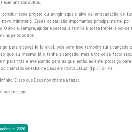
talecer uns aos outros.
e concluir esse projeto ou atingir aquele alvo de arrecadação de 
 novo ministério. Essas coisas são importantes principalmente por
o. O alvo é, sempre, ajudar a pessoa, a família à nossa frente, a pôr-se 
r uns pelos outros.
ssigo para alcançá-lo [o alvo], pois para isso também fui alcançado p
nso que eu mesmo já o tenha alcançado, mas uma coisa faço: es
ram para trás e avançando para as que estão adiante, prossigo para 
do chamado celestial de Deus em Cristo Jesus” (Fp 3:12-14).
 infinito! É isso que Deus nos chama a fazer.
tinuar no jogo!
tações de 2026