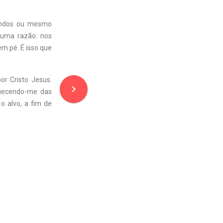
fundos ou mesmo
 uma razão: nos
em pé. É isso que
or Cristo Jesus.
navigate_next
quecendo-me das
o alvo, a fim de