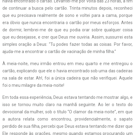
havia encontrado o cartão. Levantei-me por volta das 23 horas, a fim
de continuar a busca pelo cartão. Trinta minutos depois, reconheci
que eu precisava realmente de sono e voltei para a cama, porque
era óbvio que nunca encontraria o cartão por meus esforços. Antes
de dormir, lembrei-me de que eu podia orar sobre qualquer coisa
que eu desejasse, e crer que Deus me ouviria. Assim, sussurrei esta
simples oração a Deus: “Tu podes fazer todas as coisas. Por favor,
ajuda-me a encontrar o cartão de vacinação de minha filha.”
À meia-noite, meu irmão entrou em meu quarto e me entregou o
cartão, explicando que ele o havia encontrado sob uma das cadeiras
na sala de estar. Ah!, foi a única cadeira que não verifiquei. Aquele
foi o meu milagre da meia-noite!
Em toda essa experiência, Deus estava tentando me mostrar algo, e
isso se tornou muito claro na manhã seguinte. Ao ler o texto do
devocional da mulher, sob o título “O clamor da meia-noite”, em que
a autora relata como encontrou, providencialmente, o sapato
perdido de sua filha, percebi que Deus estava tentando me dizer que
Ele responde às orações, mesmo quando estamos procurando um