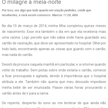
O milagre à meia-noite
Por isso, vos digo que tudo quanto em oração pedirdes, crede que
recebestes, e será assim convosco. Marcos 11:24, ARA
N
o dia 10 de março de 2014, minha filha completou quinze meses
de nascimento. Esse era também o dia em que ela receberia mais
uma vacina. Logo percebi que não sabia onde havia guardado seu
cartão de vacinação, que deve ser apresentado no hospital. Olhei por
todo lado, encontrando apenas as coisas que guardo com o cartão,
mas nada do cartão.
Desisti da procura naquela manhã em particular, e a retomei quando
voltei do trabalho. Sem pistas sobre onde estaria o cartão, comecei
a ficar preocupa­da e agitada, devido à importância que o hospital
atribuía a ele. Também não queria que meu descuido impedisse
minha bebê de ser imunizada. Passei várias horas procurando o
cartão antes de ir para a cama.
De repente, despertei do sono ao me lembrar de que ainda não