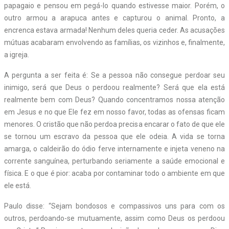
papagaio e pensou em pegá-lo quando estivesse maior. Porém, o
outro armou a arapuca antes e capturou o animal. Pronto, a
encrenca estava armada! Nenhum deles queria ceder. As acusações
mútuas acabaram envolvendo as famílias, os vizinhos e, finalmente,
a igreja.
A pergunta a ser feita é: Se a pessoa não consegue perdoar seu
inimigo, será que Deus o perdoou realmente? Será que ela está
realmente bem com Deus? Quando concentramos nossa atenção
em Jesus e no que Ele fez em nosso favor, todas as ofensas ficam
menores. O cristão que não perdoa precisa encarar o fato de que ele
se tornou um escravo da pessoa que ele odeia. A vida se torna
amarga, o caldeirão do ódio ferve internamente e injeta veneno na
corrente sanguínea, perturbando seriamente a saúde emocional e
física. E o que é pior: acaba por contaminar todo o ambiente em que
ele está.
Paulo disse: “Sejam bondosos e compassivos uns para com os
outros, perdoando-se mutuamente, assim como Deus os perdoou