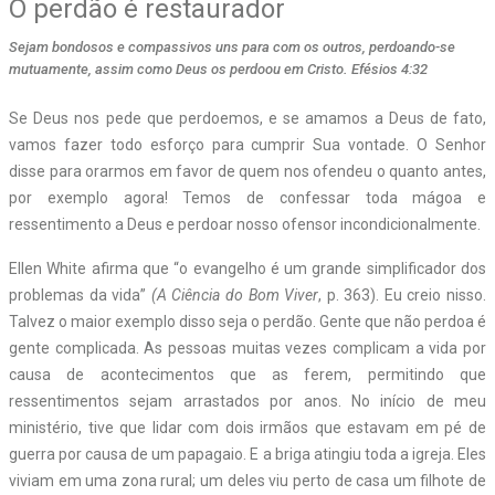
O perdão é restaurador
Sejam bondosos e compassivos uns para com os outros, perdoando-se
mutuamente, assim como Deus os perdoou em Cristo. Efésios 4:32
Se Deus nos pede que perdoemos, e se amamos a Deus de fato,
vamos fazer todo esforço para cumprir Sua vontade. O Senhor
disse para orarmos em favor de quem nos ofendeu o quanto antes,
por exemplo agora! Temos de confessar toda mágoa e
ressentimento a Deus e perdoar nosso ofensor incondicionalmente.
Ellen White afirma que “o evangelho é um grande simplificador dos
problemas da vida”
(A Ciência do Bom Viver
, p. 363). Eu creio nisso.
Talvez o maior exemplo disso seja o perdão. Gente que não perdoa é
gente complicada. As pessoas muitas vezes complicam a vida por
causa de acontecimentos que as ferem, permitindo que
ressentimentos sejam arrastados por anos. No início de meu
ministério, tive que lidar com dois irmãos que estavam em pé de
guerra por causa de um papagaio. E a briga atingiu toda a igreja. Eles
viviam em uma zona rural; um deles viu perto de casa um filhote de