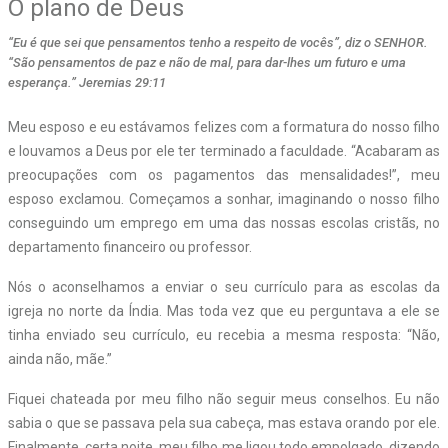
O plano de Deus
“Eu é que sei que pensamentos tenho a respeito de vocês”, diz o SENHOR.
“São pensamentos de paz e não de mal, para dar-lhes um futuro e uma
esperança.” Jeremias 29:11
Meu esposo e eu estávamos felizes com a formatura do nosso filho
e louvamos a Deus por ele ter terminado a faculdade. “Acabaram as
preocupações com os pagamentos das mensalidades!”, meu
esposo exclamou. Começamos a sonhar, imaginando o nosso filho
conseguindo um emprego em uma das nossas escolas cristãs, no
departamento financeiro ou professor.
Nós o aconselhamos a enviar o seu currículo para as escolas da
igreja no norte da Índia. Mas toda vez que eu perguntava a ele se
tinha enviado seu currículo, eu recebia a mesma resposta: “Não,
ainda não, mãe.”
Fiquei chateada por meu filho não seguir meus conselhos. Eu não
sabia o que se passava pela sua cabeça, mas estava orando por ele.
Finalmente, certa noite, meu filho me ligou todo empolgado, dizendo