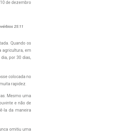
10 de dezembro
ovérbios 25:11
itada. Quando os
 agricultura, em
ia, por 30 dias,
osse colocada no
muita rapidez.
vras. Mesmo uma
ouvinte e não de
ê-la da maneira
nunca omitiu uma