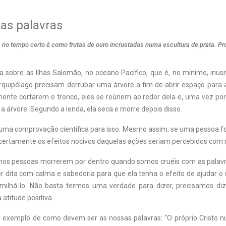
as palavras
a no tempo certo é como frutas de ouro incrustadas numa escultura de prata. Pr
a sobre as Ilhas Salomão, no oceano Pacífico, que é, no mínimo, inus
quipélago precisam derrubar uma árvore a fim de abrir espaço para a
ente cortarem o tronco, eles se reúnem ao redor dela e, uma vez por d
a árvore. Segundo a lenda, ela seca e morre depois disso.
uma comprovação científica para isso. Mesmo assim, se uma pessoa f
, certamente os efeitos nocivos daquelas ações seriam percebidos com 
mos pessoas morrerem por dentro quando somos cruéis com as pala
r dita com calma e sabedoria para que ela tenha o efeito de ajudar o 
milhá-lo. Não basta termos uma verdade para dizer, precisamos diz
atitude positiva.
 exemplo de como devem ser as nossas palavras: “O próprio Cristo 