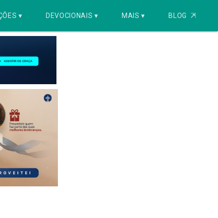
ÇÕES ▾
DEVOCIONAIS ▾
MAIS ▾
BLOG
⇱