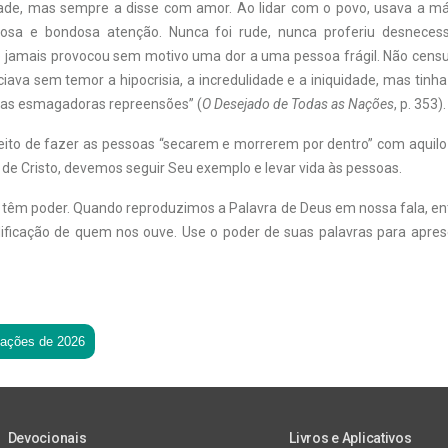
ade, mas sempre a disse com amor. Ao lidar com o povo, usava a m
osa e bondosa atenção. Nunca foi rude, nunca proferiu desnece
e jamais provocou sem motivo uma dor a uma pessoa frágil. Não cens
ava sem temor a hipocrisia, a incredulidade e a iniquidade, mas tinha
uas esmagadoras repreensões” (
O Desejado de Todas as Nações
, p. 353).
eito de fazer as pessoas “secarem e morrerem por dentro” com aquilo
de Cristo, devemos seguir Seu exemplo e levar vida às pessoas.
 têm poder. Quando reproduzimos a Palavra de Deus em nossa fala, ent
dificação de quem nos ouve. Use o poder de suas palavras para apre
tações de 2026
Devocionais
Livros e Aplicativos