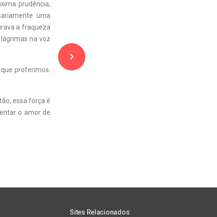
áxima prudência,
ssariamente uma
urava a fraqueza
 lágrimas na voz
navigate_next
 que proferimos.
ão, essa força é
sentar o amor de
Sites Relacionados