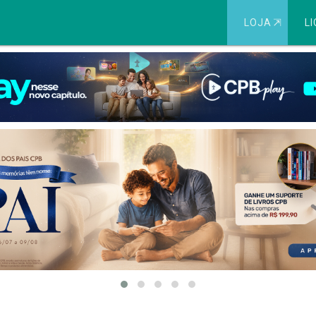
LOJA
⇱
LI