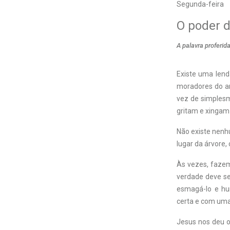
Segunda-feira
O poder d
A palavra proferid
Existe uma lend
moradores do ar
vez de simplesm
gritam e xingam 
Não existe nenh
lugar da árvore
Às vezes, faze
verdade deve se
esmagá-lo e hu
certa e com uma 
Jesus nos deu o