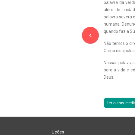
palavra da verd
além de cuidad
palavra severa 
humana. Denunci
quando fazia S
navigate_before
Não temos o dir
Como discípulos 
Nossas palavras
para a vida e e
Deus.
Ler outras medi
Lições