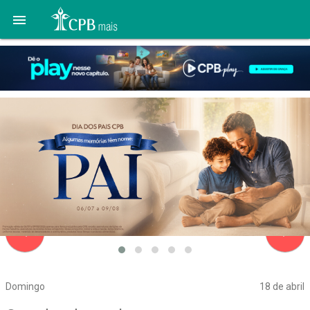

navigate_before
navigate_next
Domingo
18 de abril