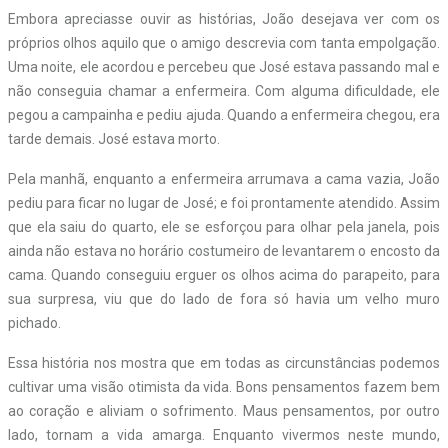
Embora apreciasse ouvir as histórias, João desejava ver com os
próprios olhos aquilo que o amigo descrevia com tanta empolgação.
Uma noite, ele acordou e percebeu que José estava passando mal e
não conseguia chamar a enfermeira. Com alguma dificuldade, ele
pegou a campainha e pediu ajuda. Quando a enfermeira chegou, era
tarde demais. José estava morto.
Pela manhã, enquanto a enfermeira arrumava a cama vazia, João
pediu para ficar no lugar de José; e foi prontamente atendido. Assim
que ela saiu do quarto, ele se esforçou para olhar pela janela, pois
ainda não estava no horário costumeiro de levantarem o encosto da
cama. Quando conseguiu erguer os olhos acima do parapeito, para
sua surpresa, viu que do lado de fora só havia um velho muro
pichado.
Essa história nos mostra que em todas as circunstâncias podemos
cultivar uma visão otimista da vida. Bons pensamentos fazem bem
ao coração e aliviam o sofrimento. Maus pensamentos, por outro
lado, tornam a vida amarga. Enquanto vivermos neste mundo,