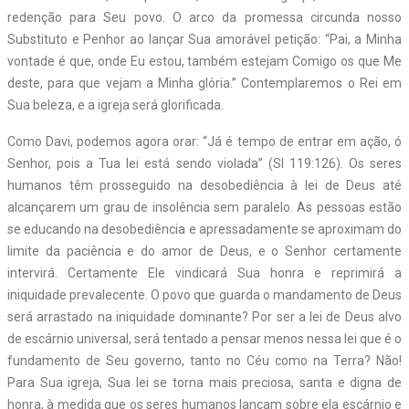
redenção para Seu povo. O arco da promessa circunda nosso
Substituto e Penhor ao lançar Sua amorável petição: “Pai, a Minha
vontade é que, onde Eu estou, também estejam Comigo os que Me
deste, para que vejam a Minha glória.” Contemplaremos o Rei em
Sua beleza, e a igreja será glorificada.
Como Davi, podemos agora orar: “Já é tempo de entrar em ação, ó
Senhor, pois a Tua lei está sendo violada” (Sl 119:126). Os seres
humanos têm prosseguido na desobediência à lei de Deus até
alcançarem um grau de insolência sem paralelo. As pessoas estão
se educando na desobediência e apressadamente se aproximam do
limite da paciência e do amor de Deus, e o Senhor certamente
intervirá. Certamente Ele vindicará Sua honra e reprimirá a
iniquidade prevalecente. O povo que guarda o mandamento de Deus
será arrastado na iniquidade dominante? Por ser a lei de Deus alvo
de escárnio universal, será tentado a pensar menos nessa lei que é o
fundamento de Seu governo, tanto no Céu como na Terra? Não!
Para Sua igreja, Sua lei se torna mais preciosa, santa e digna de
honra, à medida que os seres humanos lançam sobre ela escárnio e