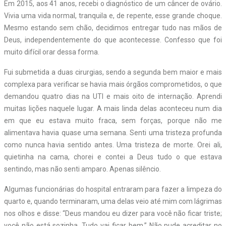
Em 2015, aos 41 anos, recebi o diagnóstico de um câncer de ovário.
Vivia uma vida normal, tranquila e, de repente, esse grande choque.
Mesmo estando sem chão, decidimos entregar tudo nas mãos de
Deus, independentemente do que acontecesse. Confesso que foi
muito difícil orar dessa forma.
Fui submetida a duas cirurgias, sendo a segunda bem maior e mais
complexa para verificar se havia mais órgãos comprometidos, o que
demandou quatro dias na UTI e mais oito de internação. Aprendi
muitas lições naquele lugar. A mais linda delas aconteceu num dia
em que eu estava muito fraca, sem forças, porque não me
alimentava havia quase uma semana. Senti uma tristeza profunda
como nunca havia sentido antes. Uma tristeza de morte. Orei ali,
quietinha na cama, chorei e contei a Deus tudo o que estava
sentindo, mas não senti amparo. Apenas silêncio.
Algumas funcionárias do hospital entraram para fazer a limpeza do
quarto e, quando terminaram, uma delas veio até mim com lágrimas
nos olhos e disse: “Deus mandou eu dizer para você não ficar triste;
você não está sozinha. Tudo vai ficar bem.” Não pude acreditar no