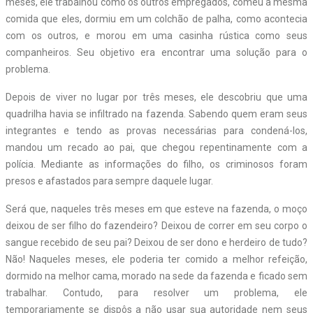
meses, ele trabalhou como os outros empregados, comeu a mesma
comida que eles, dormiu em um colchão de palha, como acontecia
com os outros, e morou em uma casinha rústica como seus
companheiros. Seu objetivo era encontrar uma solução para o
problema.
Depois de viver no lugar por três meses, ele descobriu que uma
quadrilha havia se infiltrado na fazenda. Sabendo quem eram seus
integrantes e tendo as provas necessárias para condená-los,
mandou um recado ao pai, que chegou repentinamente com a
polícia. Mediante as informações do filho, os criminosos foram
presos e afastados para sempre daquele lugar.
Será que, naqueles três meses em que esteve na fazenda, o moço
deixou de ser filho do fazendeiro? Deixou de correr em seu corpo o
sangue recebido de seu pai? Deixou de ser dono e herdeiro de tudo?
Não! Naqueles meses, ele poderia ter comido a melhor refeição,
dormido na melhor cama, morado na sede da fazenda e ficado sem
trabalhar. Contudo, para resolver um problema, ele
temporariamente se dispôs a não usar sua autoridade nem seus