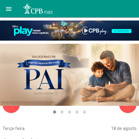

navigate_before
navigate_next
Terça-feira
18 de agosto