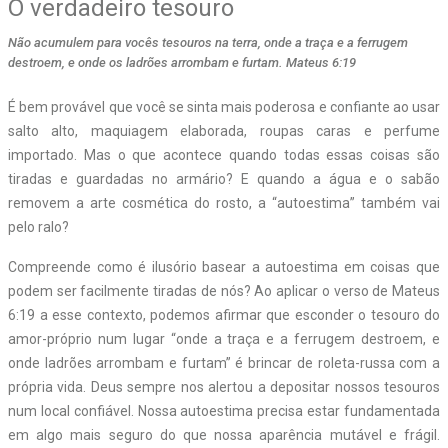
O verdadeiro tesouro
Não acumulem para vocês tesouros na terra, onde a traça e a ferrugem
destroem, e onde os ladrões arrombam e furtam. Mateus 6:19
É
bem
provável que você se sinta mais poderosa e confiante ao usar
salto alto, maquiagem elaborada, roupas caras e perfume
importado. Mas o que acontece quando todas essas coisas são
tiradas e guardadas no armário? E quando a água e o sabão
removem a arte cosmética do rosto, a “autoestima” também vai
pelo ralo?
Compreende como é ilusório basear a autoestima em coisas que
podem ser facilmente tiradas de nós? Ao aplicar o verso de Mateus
6:19 a esse contexto, podemos afirmar que esconder o tesouro do
amor-próprio num lugar “onde a traça e a ferrugem destroem, e
onde ladrões arrombam e furtam” é brincar de roleta-russa com a
própria vida. Deus sempre nos alertou a depositar nossos tesouros
num local confiável. Nossa autoestima precisa estar fundamentada
em algo mais seguro do que
nossa aparência mutável e frágil.