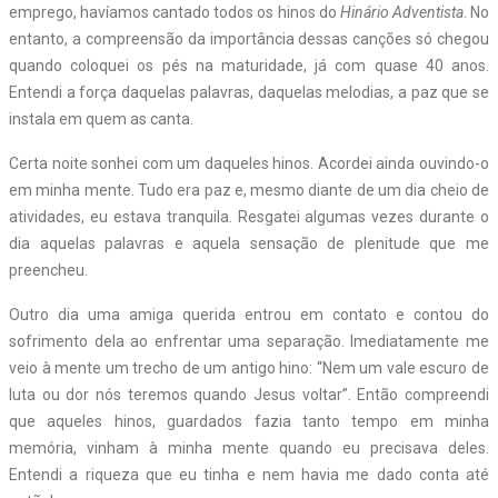
emprego, havíamos cantado todos os hinos do
Hinário Adventista
. No
entanto, a compreensão da importância dessas canções só chegou
quando coloquei os pés na maturidade, já com quase 40 anos.
Entendi a força daquelas palavras, daquelas melodias, a paz que se
instala em quem as canta.
Certa noite sonhei com um daqueles hinos. Acordei ainda ouvindo-o
em minha mente. Tudo era paz e, mesmo diante de um dia cheio de
atividades, eu estava tranquila. Resgatei algumas vezes durante o
dia aquelas palavras e aquela sensação de plenitude que me
preencheu.
Outro dia uma amiga querida entrou em contato e contou do
sofrimento dela ao enfrentar uma separação. Imediatamente me
veio à mente um trecho de um antigo hino: “Nem um vale escuro de
luta ou dor nós teremos quando Jesus voltar”. Então compreendi
que aqueles hinos, guardados fazia tanto tempo em minha
memória, vinham à minha mente quando eu precisava deles.
Entendi a riqueza que eu tinha e nem havia me dado conta até