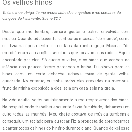
Os velhos hinos
Tu és o meu abrigo; Tu me preservarás das angústias e me cercarás de
canções de livramento. Salmo 32:7
D
esde que me lembro, sempre gostei e estive envolvida com
música. Quando adolescente, conheci as músicas “do mundo”, como
se dizia na época, entre os cristãos da minha igreja. Músicas “do
mundo” eram as canções seculares que tocavam nas rádios. Fiquei
encantada por elas. Só queria ouvi-las, e os hinos que conheci na
infância aos poucos foram perdendo o brilho. Eu olhava para os
hinos com um certo deboche, achava coisa de gente velha,
quadrada. No entanto, eu tinha todos eles gravados na memória,
fruto da minha exposição a eles, seja em casa, seja na igreja.
Na vida adulta, voltei paulatinamente a me reaproximar dos hinos.
No hospital onde trabalhei enquanto fazia faculdade, tínhamos um
culto todas as manhãs. Meu chefe gostava de música também e
conseguiu um teclado para eu tocar. Fiz a proposta de aprendermos
a cantar todos os hinos do hinário durante o ano. Quando deixei esse