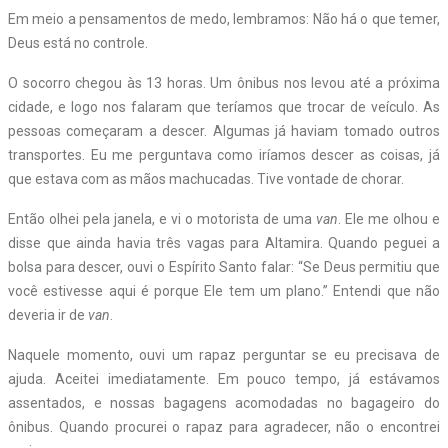
Em meio a pensamentos de medo, lembramos: Não há o que temer,
Deus está no controle.
O socorro chegou às 13 horas. Um ônibus nos levou até a próxima
cidade, e logo nos falaram que teríamos que trocar de veículo. As
pessoas começaram a descer. Algumas já haviam tomado outros
transportes. Eu me perguntava como iríamos descer as coisas, já
que estava com as mãos machucadas. Tive vontade de chorar.
Então olhei pela janela, e vi o motorista de uma
van
. Ele me olhou e
disse que ainda havia três vagas para Altamira. Quando peguei a
bolsa para descer, ouvi o Espírito Santo falar: “Se Deus permitiu que
você estivesse aqui é porque Ele tem um plano.” Entendi que não
deveria ir de
van
.
Naquele momento, ouvi um rapaz perguntar se eu precisava de
ajuda. Aceitei imediatamente. Em pouco tempo, já estávamos
assentados, e nossas bagagens acomodadas no bagageiro do
ônibus. Quando procurei o rapaz para agradecer, não o encontrei