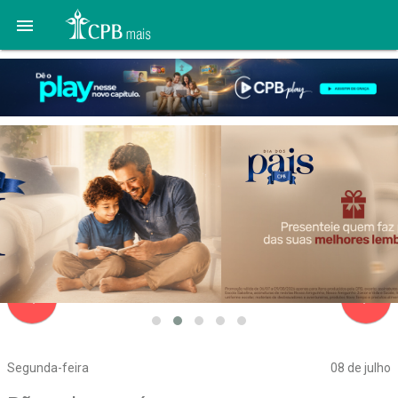

navigate_before
navigate_next
Segunda-feira
08 de julho