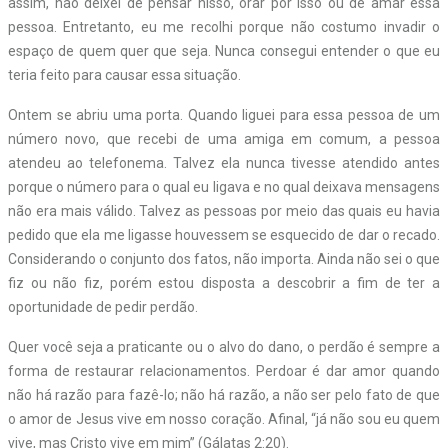
assim, não deixei de pensar nisso, orar por isso ou de amar essa
pessoa. Entretanto, eu me recolhi porque não costumo invadir o
espaço de quem quer que seja. Nunca consegui entender o que eu
teria feito para causar essa situação.
Ontem se abriu uma porta. Quando liguei para essa pessoa de um
número novo, que recebi de uma amiga em comum, a pessoa
atendeu ao telefonema. Talvez ela nunca tivesse atendido antes
porque o número para o qual eu ligava e no qual deixava mensagens
não era mais válido. Talvez as pessoas por meio das quais eu havia
pedido que ela me ligasse houvessem se esquecido de dar o recado.
Considerando o conjunto dos fatos, não importa. Ainda não sei o que
fiz ou não fiz, porém estou disposta a descobrir a fim de ter a
oportunidade de pedir perdão.
Quer você seja a praticante ou o alvo do dano, o perdão é sempre a
forma de restaurar relacionamentos. Perdoar é dar amor quando
não há razão para fazê-lo; não há razão, a não ser pelo fato de que
o amor de Jesus vive em nosso coração. Afinal, “já não sou eu quem
vive, mas Cristo vive em mim” (Gálatas 2:20).