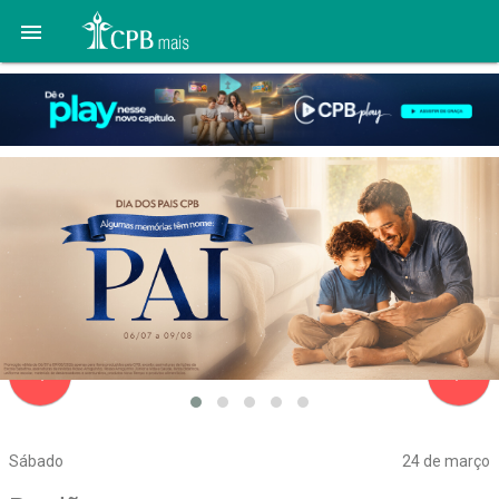

navigate_before
navigate_next
Sábado
24 de março