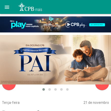

navigate_before
navigate_next
Terça-feira
21 de novembro