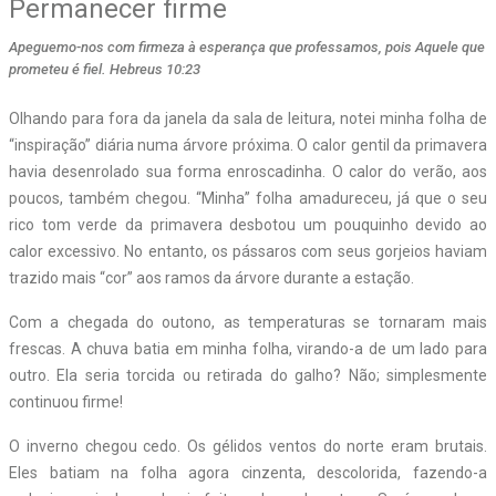
Permanecer firme
Apeguemo-nos com firmeza à esperança que professamos, pois Aquele que
prometeu é fiel. Hebreus 10:23
Olhando para fora da janela da sala de leitura, notei minha folha de
“inspiração” diária numa árvore próxima. O calor gentil da primavera
havia desenrolado sua forma enroscadinha. O calor do verão, aos
poucos, também chegou. “Minha” folha amadureceu, já que o seu
rico tom verde da primavera desbotou um pouquinho devido ao
calor excessivo. No entanto, os pássaros com seus gorjeios haviam
trazido mais “cor” aos ramos da árvore durante a estação.
Com a chegada do outono, as temperaturas se tornaram mais
frescas. A chuva batia em minha folha, virando-a de um lado para
outro. Ela seria torcida ou retirada do galho? Não; simplesmente
continuou firme!
O inverno chegou cedo. Os gélidos ventos do norte eram brutais.
Eles batiam na folha agora cinzenta, descolorida, fazendo-a