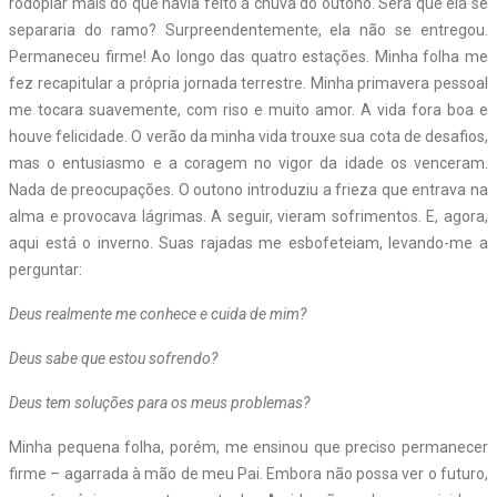
rodopiar mais do que havia feito a chuva do outono. Será que ela se
separaria do ramo? Surpreendentemente, ela não se entregou.
Permaneceu firme! Ao longo das quatro estações. Minha folha me
fez recapitular a própria jornada terrestre. Minha primavera pessoal
me tocara suavemente, com riso e muito amor. A vida fora boa e
houve felicidade. O verão da minha vida trouxe sua cota de desafios,
mas o entusiasmo e a coragem no vigor da idade os venceram.
Nada de preocupações. O outono introduziu a frieza que entrava na
alma e provocava lágrimas. A seguir, vieram sofrimentos. E, agora,
aqui está o inverno. Suas rajadas me esbofeteiam, levando-me a
perguntar:
Deus realmente me conhece e cuida de mim?
Deus sabe que estou sofrendo?
Deus tem soluções para os meus problemas?
Minha pequena folha, porém, me ensinou que preciso permanecer
firme – agarrada à mão de meu Pai. Embora não possa ver o futuro,