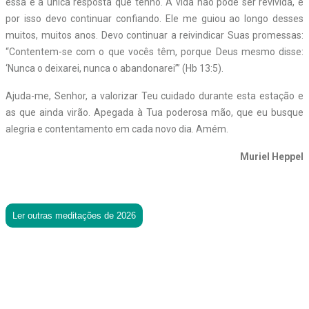
essa é a única resposta que tenho. A vida não pode ser revivida, e
por isso devo continuar confiando. Ele me guiou ao longo desses
muitos, muitos anos. Devo continuar a reivindicar Suas promessas:
“Contentem-se com o que vocês têm, porque Deus mesmo disse:
‘Nunca o deixarei, nunca o abandonarei’” (Hb 13:5).
Ajuda-me, Senhor, a valorizar Teu cuidado durante esta estação e
as que ainda virão. Apegada à Tua poderosa mão, que eu busque
alegria e contentamento em cada novo dia. Amém.
Muriel Heppel
Ler outras meditações de 2026