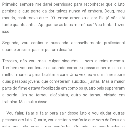
Primeiro, sempre me darei permissão para reconhecer que o luto
persiste e que parte da dor talvez nunca vá embora. Doug, meu
marido, costumava dizer: “O tempo ameniza a dor. Ela já não dói
tanto quanto antes. Apegue-se às boas memórias.” Vou tentar fazer
isso.
Segundo, vou continuar buscando aconselhamento profissional
quando precisar passar por um desafio.
Terceiro, não vou mais culpar ninguém – nem a mim mesma.
Também vou continuar estudando como eu posso superar isso da
melhor maneira para facilitar a cura. Uma vez, eu vi um filme sobre
duas pessoas jovens que cometeram suicídio… juntas. Mas a maior
parte do filme estava focalizada em como os quatro pais superaram
a perda. Um se tornou alcóolatra, outro se tornou viciado em
trabalho. Mas outro disse:
– Vou falar, falar e falar para sair desse luto e vou ajudar outras
pessoas em luto. Quarto, vou aceitar o conforto que vem de Deus do
jeito que Ele quiser me confortar. Quando as oportunidades