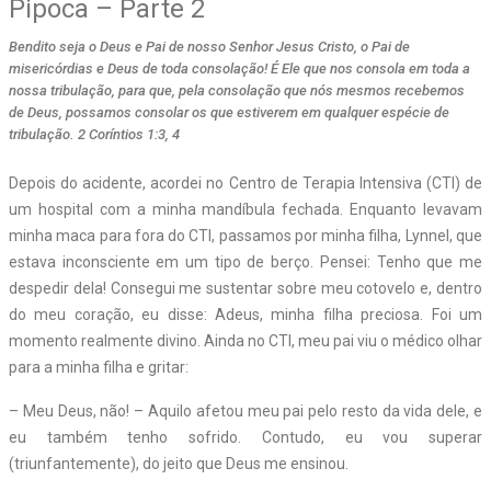
Pipoca – Parte 2
Bendito seja o Deus e Pai de nosso Senhor Jesus Cristo, o Pai de
misericórdias e Deus de toda consolação! É Ele que nos consola em toda a
nossa tribulação, para que, pela consolação que nós mesmos recebemos
de Deus, possamos consolar os que estiverem em qualquer espécie de
tribulação. 2 Coríntios 1:3, 4
Depois do acidente, acordei no Centro de Terapia Intensiva (CTI) de
um hospital com a minha mandíbula fechada. Enquanto levavam
minha maca para fora do CTI, passamos por minha filha, Lynnel, que
estava inconsciente em um tipo de berço. Pensei: Tenho que me
despedir dela! Consegui me sustentar sobre meu cotovelo e, dentro
do meu coração, eu disse: Adeus, minha filha preciosa. Foi um
momento realmente divino. Ainda no CTI, meu pai viu o médico olhar
para a minha filha e gritar:
– Meu Deus, não! – Aquilo afetou meu pai pelo resto da vida dele, e
eu também tenho sofrido. Contudo, eu vou superar
(triunfantemente), do jeito que Deus me ensinou.