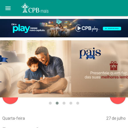

navigate_before
navigate_next
Quarta-feira
27 de julho