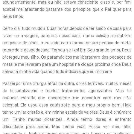
abundantemente, mas eu não estava consciente disso e, por fim,
acabei me afastando bastante dos princípios que o Pai quer para
Seus filhos.
Certo dia, tudo mudou. Duas horas depois de ter saído de casa para
fazer uma viagem, batemos nosso carro numa colisão frontal. Em
um piscar de olhos, meu lindo carro tornou-se um pedaço de metal
retorcido e despedaçado. Tornou-se lixo! Em Seu grande amor, Deus
protegeu meu filho. Os paramédicos me libertaram dos pedaços de
metal e me levaram para um hospital na cidade próxima onde Deus
salvou a minha vida quando tudo indicava que eu morreria.
Passei por uma cirurgia atrás da outra, dores terríveis, muitos meses
de hospitalização e muitos tratamentos agonizantes. Mas foi
naquela estrada que novamente me encontrei com meu Pai
celestial. Ele usou essa catástrofe para o meu próprio bem. Hoje
tenho um lar cristão e, em minha escala de valores, Deus é o número
um. Tenho muitas cicatrizes. Ainda tenho dores e enfrento
dificuldade para andar. Mas tenho vida! Posso ver meu filho
crescendo e tenho o amor da pessoa que buscou os melhores