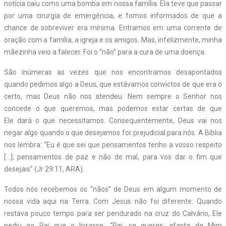
notícia caiu como uma bomba em nossa família. Ela teve que passar
por uma cirurgia de emergência, e fomos informados de que a
chance de sobreviver era mínima. Entramos em uma corrente de
oração com a família, a igreja e os amigos. Mas, infelizmente, minha
mãezinha veio a falecer. Foi o “não” para a cura de uma doença.
São inúmeras as vezes que nos encontramos desapontados
quando pedimos algo a Deus, que estávamos convictos de que era o
certo, mas Deus não nos atendeu. Nem sempre o Senhor nos
concede o que queremos, mas podemos estar certas de que
Ele dará o que necessitamos. Consequentemente, Deus vai nos
negar algo quando o que desejamos for prejudicial para nós. A Bíblia
nos lembra: “Eu é que sei que pensamentos tenho a vosso respeito
[…]; pensamentos de paz e não de mal, para vos dar o fim que
desejais” (Jr 29:11, ARA).
Todos nós recebemos os “nãos” de Deus em algum momento de
nossa vida aqui na Terra. Com Jesus não foi diferente. Quando
restava pouco tempo para ser pendurado na cruz do Calvário, Ele
pediu ao Pai que o livrasse: “Pai, se queres, afasta de Mim