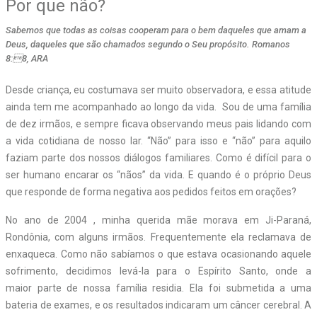
Por que não?
Sabemos que todas as coisas cooperam para o bem daqueles que amam a
Deus, daqueles que são chamados segundo o Seu propósito. Romanos
8:8, ARA
D
esde criança, eu costumava ser muito observadora, e essa atitude
ainda tem me acompanhado ao longo da vida. Sou de uma família
de dez irmãos, e sempre ficava observando meus pais lidando com
a vida cotidiana de nosso lar. “Não” para isso e “não” para aquilo
faziam parte dos nossos diálogos familiares. Como é difícil para o
ser humano encarar os “nãos” da vida. E quando é o próprio Deus
que responde de forma negativa aos pedidos feitos em orações?
No ano de 2004 , minha querida mãe morava em Ji-Paraná,
Rondônia, com alguns irmãos. Frequentemente ela reclamava de
enxaqueca. Como não sabíamos o que estava ocasionando aquele
sofrimento, decidimos levá-la para o Espírito Santo, onde a
maior parte de nossa família residia. Ela foi submetida a uma
bateria de exames, e os resultados indicaram um câncer cerebral. A