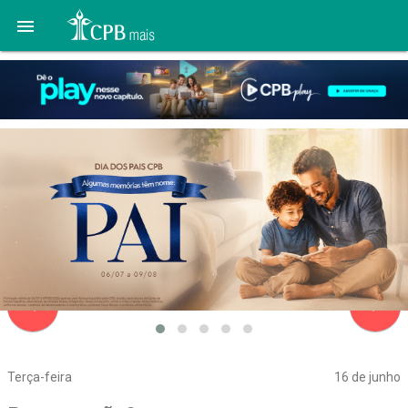

navigate_before
navigate_next
Terça-feira
16 de junho