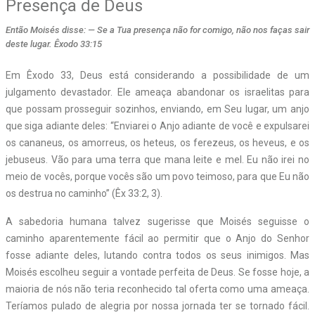
Presença de Deus
Então Moisés disse: — Se a Tua presença não for comigo, não nos faças sair
deste lugar. Êxodo 33:15
Em Êxodo 33, Deus está considerando a possibilidade de um
julgamento devastador. Ele ameaça abandonar os israelitas para
que possam prosseguir sozinhos, enviando, em Seu lugar, um anjo
que siga adiante deles: “Enviarei o Anjo adiante de você e expulsarei
os cananeus, os amorreus, os heteus, os ferezeus, os heveus, e os
jebuseus. Vão para uma terra que mana leite e mel. Eu não irei no
meio de vocês, porque vocês são um povo teimoso, para que Eu não
os destrua no caminho” (Êx 33:2, 3).
A sabedoria humana talvez sugerisse que Moisés seguisse o
caminho aparentemente fácil ao permitir que o Anjo do Senhor
fosse adiante deles, lutando contra todos os seus inimigos. Mas
Moisés escolheu seguir a vontade perfeita de Deus. Se fosse hoje, a
maioria de nós não teria reconhecido tal oferta como uma ameaça.
Teríamos pulado de alegria por nossa jornada ter se tornado fácil.