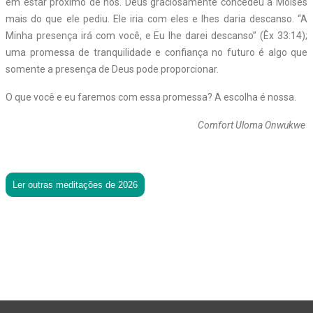
em estar próximo de nós. Deus graciosamente concedeu a Moisés
mais do que ele pediu. Ele iria com eles e lhes daria descanso. “A
Minha presença irá com você, e Eu lhe darei descanso” (Êx 33:14);
uma promessa de tranquilidade e confiança no futuro é algo que
somente a presença de Deus pode proporcionar.
O que você e eu faremos com essa promessa? A escolha é nossa.
Comfort Uloma Onwukwe
Ler outras meditações de 2026