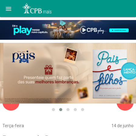

navigate_before
navigate_next
Terça-feira
14 de junho