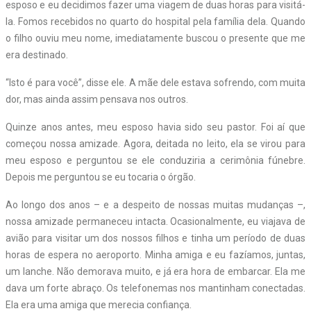
esposo e eu decidimos fazer uma viagem de duas horas para visitá-
la. Fomos recebidos no quarto do hospital pela família dela. Quando
o filho ouviu meu nome, imediatamente buscou o presente que me
era destinado.
“Isto é para você”, disse ele. A mãe dele estava sofrendo, com muita
dor, mas ainda assim pensava nos outros.
Quinze anos antes, meu esposo havia sido seu pastor. Foi aí que
começou nossa amizade. Agora, deitada no leito, ela se virou para
meu esposo e perguntou se ele conduziria a cerimônia fúnebre.
Depois me perguntou se eu tocaria o órgão.
Ao longo dos anos – e a despeito de nossas muitas mudanças –,
nossa amizade permaneceu intacta. Ocasionalmente, eu viajava de
avião para visitar um dos nossos filhos e tinha um período de duas
horas de espera no aeroporto. Minha amiga e eu fazíamos, juntas,
um lanche. Não demorava muito, e já era hora de embarcar. Ela me
dava um forte abraço. Os telefonemas nos mantinham conectadas.
Ela era uma amiga que merecia confiança.