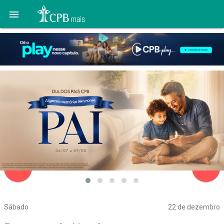

navigate_before
navigate_next
Sábado
22 de dezembro