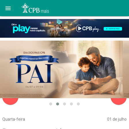

navigate_before
navigate_next
Quarta-feira
01 de julho