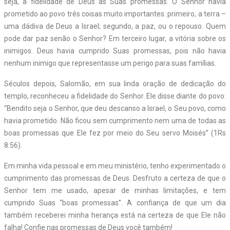
seja, a fidelidade de Deus às Suas promessas. O Senhor havia
prometido ao povo três coisas muito importantes: primeiro, a terra –
uma dádiva de Deus a Israel; segundo, a paz, ou o repouso. Quem
pode dar paz senão o Senhor? Em terceiro lugar, a vitória sobre os
inimigos. Deus havia cumprido Suas promessas, pois não havia
nenhum inimigo que representasse um perigo para suas famílias.
Séculos depois, Salomão, em sua linda oração de dedicação do
templo, reconheceu a fidelidade do Senhor. Ele disse diante do povo:
“Bendito seja o Senhor, que deu descanso a Israel, o Seu povo, como
havia prometido. Não ficou sem cumprimento nem uma de todas as
boas promessas que Ele fez por meio do Seu servo Moisés” (1Rs
8:56).
Em minha vida pessoal e em meu ministério, tenho experimentado o
cumprimento das promessas de Deus. Desfruto a certeza de que o
Senhor tem me usado, apesar de minhas limitações, e tem
cumprido Suas “boas promessas”. A confiança de que um dia
também receberei minha herança está na certeza de que Ele não
falha! Confie nas promessas de Deus você também!