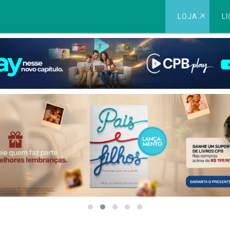
LOJA
⇱
LI