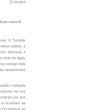
21 de abril
ade por causa do
exas. O “furacão
vários países, e
com barreiras e
 nível da água,
vou consigo tudo
o, assassinatos
acuação realizada
desastres me fez
ionaram por que
s e reconheci as
e fez lembrar do