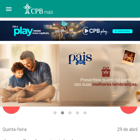

navigate_before
navigate_next
Quinta-feira
29 de abril