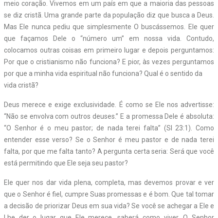
meio coração. Vivemos em um país em que a maioria das pessoas
se diz cristã. Uma grande parte da população diz que busca a Deus.
Mas Ele nunca pediu que simplesmente O buscássemos. Ele quer
que façamos Dele o “número um” em nossa vida. Contudo,
colocamos outras coisas em primeiro lugar e depois perguntamos:
Por que o cristianismo não funciona? E pior, às vezes perguntamos
por que a minha vida espiritual não funciona? Qual é o sentido da
vida cristã?
Deus merece e exige exclusividade. É como se Ele nos advertisse:
“Não se envolva com outros deuses.” E a promessa Dele é absoluta:
“O Senhor é o meu pastor; de nada terei falta” (Sl 23:1). Como
entender esse verso? Se o Senhor é meu pastor e de nada terei
falta, por que me falta tanto? A pergunta certa seria: Será que você
está permitindo que Ele seja seu pastor?
Ele quer nos dar vida plena, completa, mas devemos provar e ver
que o Senhor é fiel, cumpre Suas promessas e é bom. Que tal tomar
a decisão de priorizar Deus em sua vida? Se você se achegar a Ele e
Lhe der o lugar que Ele merece, saberá como viver. O Senhor