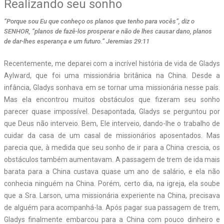
Realizando seu sonho
“Porque sou Eu que conheço os planos que tenho para vocês”, diz o
SENHOR, “planos de fazê-los prosperar e não de lhes causar dano, planos
de dar-lhes esperança e um futuro.” Jeremias 29:11
Recentemente, me deparei com a incrível história de vida de Gladys
Aylward, que foi uma missionária britânica na China. Desde a
infância, Gladys sonhava em se tornar uma missionária nesse país.
Mas ela encontrou muitos obstáculos que fizeram seu sonho
parecer quase impossível. Desapontada, Gladys se perguntou por
que Deus não interveio. Bem, Ele interveio, dando-lhe o trabalho de
cuidar da casa de um casal de missionários aposentados. Mas
parecia que, à medida que seu sonho de ir para a China crescia, os
obstáculos também aumentavam. A passagem de trem de ida mais
barata para a China custava quase um ano de salário, e ela não
conhecia ninguém na China. Porém, certo dia, na igreja, ela soube
que a Sra. Larson, uma missionária experiente na China, precisava
de alguém para acompanhá-la. Após pagar sua passagem de trem,
Gladys finalmente embarcou para a China com pouco dinheiro e