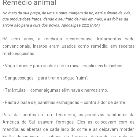
Remédio animal
No meio da sua praça, de uma e outra margem do rio, está a árvore da vida,
que produz doze frutos, dando o seu fruto de mês em mês, e as folhas da
árvore são para a cura dos povos. Apocalipse 22:2 (ARA)
Há cem anos, a medicina recomendava tratamentos nada
convencionais. Insetos eram usados como remédio, em receitas
muito esquisitas:
• Vaga-lumes – para acabar com a raiva: engolir seis bichinhos.
• Sanguessugas – para tirar o sangue “ruim”.
• Tarântulas – comer algumas eliminava o nervosismo.
• Pasta à base de joaninhas esmagadas – contra a dor de dente.
Para dar pontos em um ferimento, os primitivos habitantes da
América do Sul usavam formigas. Eles as colocavam com as
mandíbulas abertas de cada lado do corte e as deixavam morder.
Então decepavam a cabeça da formiga, deixando na pele as