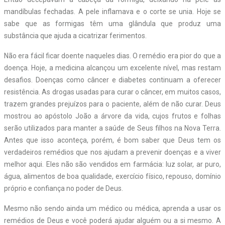
mandíbulas fechadas. A pele inflamava e o corte se unia. Hoje se
sabe que as formigas têm uma glândula que produz uma
substância que ajuda a cicatrizar ferimentos.
Não era fácil ficar doente naqueles dias. O remédio era pior do que a
doença. Hoje, a medicina alcançou um excelente nível, mas restam
desafios. Doenças como câncer e diabetes continuam a oferecer
resistência. As drogas usadas para curar o câncer, em muitos casos,
trazem grandes prejuízos para o paciente, além de não curar. Deus
mostrou ao apóstolo João a árvore da vida, cujos frutos e folhas
serão utilizados para manter a saúde de Seus filhos na Nova Terra.
Antes que isso aconteça, porém, é bom saber que Deus tem os
verdadeiros remédios que nos ajudam a prevenir doenças e a viver
melhor aqui. Eles não são vendidos em farmácia: luz solar, ar puro,
água, alimentos de boa qualidade, exercício físico, repouso, domínio
próprio e confiança no poder de Deus.
Mesmo não sendo ainda um médico ou médica, aprenda a usar os
remédios de Deus e você poderá ajudar alguém ou a si mesmo. A