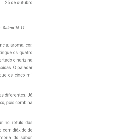
25 de outubro
ta. Salmo 16:11
ncia: aroma, cor,
ingue os quatro
rtado o nariz na
oisas. O paladar
que os cinco mil
s diferentes. Já
xo, pois combina
ar no rótulo das
o com dióxido de
mória do sabor.