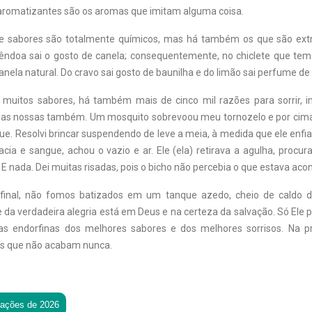
 aromatizantes são os aromas que imitam alguma coisa.
e sabores são totalmente químicos, mas há também os que são extr
êndoa sai o gosto de canela; consequentemente, no chiclete que tem
anela natural. Do cravo sai gosto de baunilha e do limão sai perfume de 
uitos sabores, há também mais de cinco mil razões para sorrir, in
 e as nossas também. Um mosquito sobrevoou meu tornozelo e por cim
e. Resolvi brincar suspendendo de leve a meia, à medida que ele enfi
ia e sangue, achou o vazio e ar. Ele (ela) retirava a agulha, procur
 E nada. Dei muitas risadas, pois o bicho não percebia o que estava aco
 afinal, não fomos batizados em um tanque azedo, cheio de caldo d
 da verdadeira alegria está em Deus e na certeza da salvação. Só Ele
 as endorfinas dos melhores sabores e dos melhores sorrisos. Na p
ias que não acabam nunca.
tações de 2026