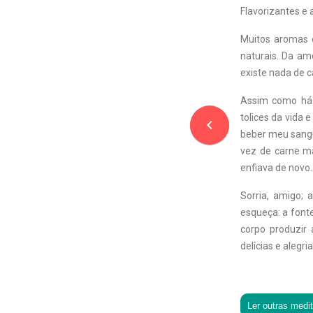
Flavorizantes e
Muitos aromas 
naturais. Da am
existe nada de c
Assim como há m
tolices da vida
navigate_before
beber meu sangu
vez de carne mac
enfiava de novo.
Sorria, amigo;
esqueça: a fonte
corpo produzir
delícias e alegr
Ler outras medi