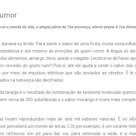
humor
er a vereda da vida, a alegria plena da Tua presença, eterno prazer à Tua direi
, banana ou limão. Para sentir o sabor de uma fruta, muita coisa influe
onsistência e até mesmo as emoções de quem come. A língua só dist
 dos alimentos: amargo, doce, azedo e salgado. Lembra-se de haver ape
m remédio de gosto ruim? Pois é, até ele ajuda a sentir o sabor das c
 por meio de impulsos elétricos que são enviados ao cérebro. É lá 
cados na natureza são decifrados.
 da laranja é o resultado da combinação de sessenta moléculas química
tem cerca de 200 substâncias e o sabor morango é muito mais comple
já foram reproduzidos mais de dois mil sabores naturais. É só olh
cê perceberá um monte de letras. C.IV, por exemplo, é um corante feit
 em refrescos em pó para dar cor, para estimular a visão e a me