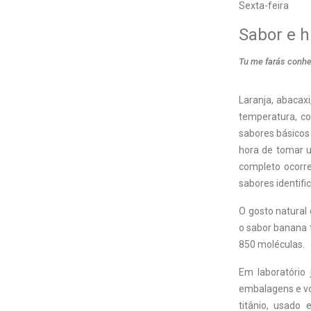
Sexta-feira
Sabor e 
Tu me farás conhec
Laranja, abacaxi
temperatura, c
sabores básicos
hora de tomar u
completo ocorre
sabores identifi
O gosto natural
o sabor banana 
850 moléculas.
Em laboratório 
embalagens e vo
titânio, usado