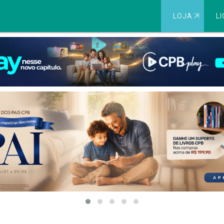
LOJA
⇱
LI