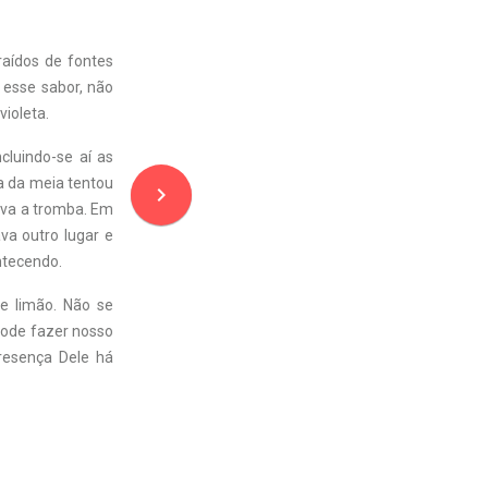
aídos de fontes
 esse sabor, não
violeta.
cluindo-se aí as
a da meia tentou
navigate_next
ava a tromba. Em
ava outro lugar e
ntecendo.
e limão. Não se
 pode fazer nosso
resença Dele há