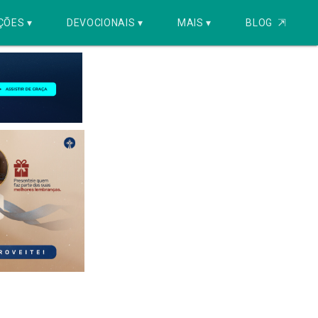
ÇÕES ▾
DEVOCIONAIS ▾
MAIS ▾
BLOG
⇱