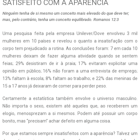
SATISFEITO COM A APARÊNCIA
Ninguém tenha de si mesmo um conceito mais elevado do que deve ter;
mas, pelo contrário, tenha um conceito equilibrado. Romanos 12:3
U
ma pesquisa feita pela empresa Unilever/Dove envolveu 3 mil
mulheres em 10 países e revelou o quanto a insatisfação com o
corpo tem prejudicado a rotina. As conclusões foram: 7 em cada 10
mulheres deixam de fazer alguma atividade quando se sentem
feias; 29% desistiram de ir à praia; 17% evitaram explicitar uma
opinião em público; 16% não foram a uma entrevista de emprego;
13% faltam à escola; 8% faltam ao trabalho; e 22% das meninas de
15 a 17 anos já deixaram de comer para perder peso.
Certamente a estatística também envolve o universo masculino.
Não importa o sexo, existem até aqueles que, ao receberem um
elogio, menosprezam a si mesmos. Podem até possuir um corpo
bonito, mas “precisam” achar defeito em alguma coisa.
Por que estamos sempre insatisfeitos com a aparência? Talvez um