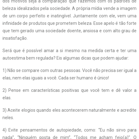
dos motivos seja a comparação que fazemos com os padrões de
beleza idealizados pela sociedade. A própria mídia vende a imagem
de um corpo perfeito e inatingível. Juntamente com ele, vem uma
infinidade de produtos que prometem beleza. Esse apelo é tão forte
que tem gerado uma sociedade doente, ansiosa e com alto grau de
insatisfação.
Será que é possível amar a si mesmo na medida certa e ter uma
autoestima bem regulada? Eis algumas dicas que podem ajudar:
1) Não se compare com outras pessoas. Você não precisa ser igual a
elas, nem elas iguais a você. Cada ser humano é único!
2) Pense em características positivas que você tem e dê valor a
elas.
3) Aceite elogios quando eles acontecerem naturalmente e acredite
neles.
4) Evite pensamentos de autopiedade, como: “Eu não sirvo para
nada”, “Ninguém gosta de mim”, “Todos me acham feio(a)”. O