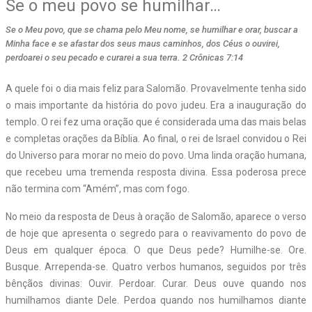
Se o meu povo se humilhar…
Se o Meu povo, que se chama pelo Meu nome, se humilhar e orar, buscar a
Minha face e se afastar dos seus maus caminhos, dos Céus o ouvirei,
perdoarei o seu pecado e curarei a sua terra. 2 Crônicas 7:14
A quele foi o dia mais feliz para Salomão. Provavelmente tenha sido
o mais importante da história do povo judeu. Era a inauguração do
templo. O rei fez uma oração que é considerada uma das mais belas
e completas orações da Bíblia. Ao final, o rei de Israel convidou o Rei
do Universo para morar no meio do povo. Uma linda oração humana,
que recebeu uma tremenda resposta divina. Essa poderosa prece
não termina com “Amém”, mas com fogo.
No meio da resposta de Deus à oração de Salomão, aparece o verso
de hoje que apresenta o segredo para o reavivamento do povo de
Deus em qualquer época. O que Deus pede? Humilhe-se. Ore.
Busque. Arrependa-se. Quatro verbos humanos, seguidos por três
bênçãos divinas: Ouvir. Perdoar. Curar. Deus ouve quando nos
humilhamos diante Dele. Perdoa quando nos humilhamos diante