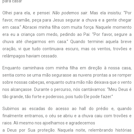
para casa!”
Olhei para ela, e pensei:
Não podemos sair
. Mas ela insistiu: “Por
favor, mamãe, peça para Jesus segurar a chuva e a gente chegar
em casa.” Abracei minha filha com muita força. Naquele momento
era eu a criança com medo, pedindo ao Pai: “Por favor, segure a
chuva até chegarmos em casa.” Quando terminei aquela breve
oração, vi que tudo continuava escuro, mas os ventos, trovões e
relâmpagos haviam cessado.
Enquanto caminhava com minha filha em direção à nossa casa,
sentia como se uma mão segurasse as nuvens prontas a se romper
sobre nossas cabeças, enquanto outra mão não deixava que o vento
nos alcançasse. Durante o percurso, nós cantávamos: “Meu Deus é
tão grande, tão forte e poderoso, pois tudo Ele pode fazer.”
Subimos as escadas do acesso ao hall do prédio e, quando
finalmente entramos, o céu se abriu e a chuva caiu com trovões e
raios. Ali mesmo nos ajoelhamos e agradecemos
a Deus por Sua proteção. Naquela noite, relembrando histórias