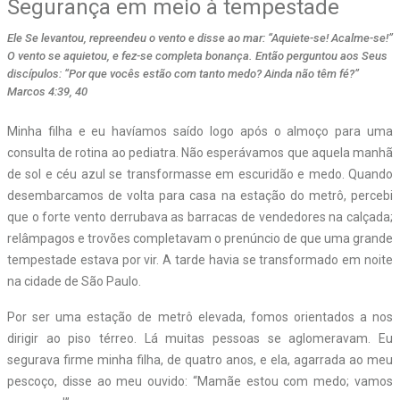
Segurança em meio à tempestade
Ele Se levantou, repreendeu o vento e disse ao mar: “Aquiete-se! Acalme-se!”
O vento se aquietou, e fez-se completa bonança. Então perguntou aos Seus
discípulos: “Por que vocês estão com tanto medo? Ainda não têm fé?”
Marcos 4:39, 40
M
inha filha e eu havíamos saído logo após o almoço para uma
consulta de rotina ao pediatra. Não esperávamos que aquela manhã
de sol e céu azul se transformasse em escuridão e medo. Quando
desembarcamos de volta para casa na estação do metrô, percebi
que o forte vento derrubava as barracas de vendedores na calçada;
relâmpagos e trovões completavam o prenúncio de que uma grande
tempestade estava por vir. A tarde havia se transformado em noite
na cidade de São Paulo.
Por ser uma estação de metrô elevada, fomos orientados a nos
dirigir ao piso térreo. Lá muitas pessoas se aglomeravam. Eu
segurava firme minha filha, de quatro anos, e ela, agarrada ao meu
pescoço, disse ao meu ouvido: “Mamãe estou com medo; vamos