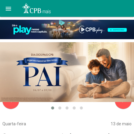

navigate_before
navigate_next
Quarta-feira
13 de maio