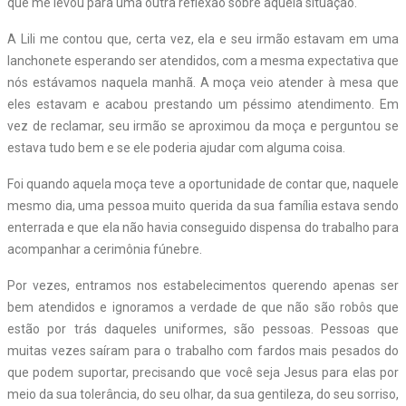
que me levou para uma outra reflexão sobre aquela situação.
A Lili me contou que, certa vez, ela e seu irmão estavam em uma
lanchonete esperando ser atendidos, com a mesma expectativa que
nós estávamos naquela manhã. A moça veio atender à mesa que
eles estavam e acabou prestando um péssimo atendimento. Em
vez de reclamar, seu irmão se aproximou da moça e perguntou se
estava tudo bem e se ele poderia ajudar com alguma coisa.
Foi quando aquela moça teve a oportunidade de contar que, naquele
mesmo dia, uma pessoa muito querida da sua família estava sendo
enterrada e que ela não havia conseguido dispensa do trabalho para
acompanhar a cerimônia fúnebre.
Por vezes, entramos nos estabelecimentos querendo apenas ser
bem atendidos e ignoramos a verdade de que não são robôs que
estão por trás daqueles uniformes, são pessoas. Pessoas que
muitas vezes saíram para o trabalho com fardos mais pesados do
que podem suportar, precisando que você seja Jesus para elas por
meio da sua tolerância, do seu olhar, da sua gentileza, do seu sorriso,