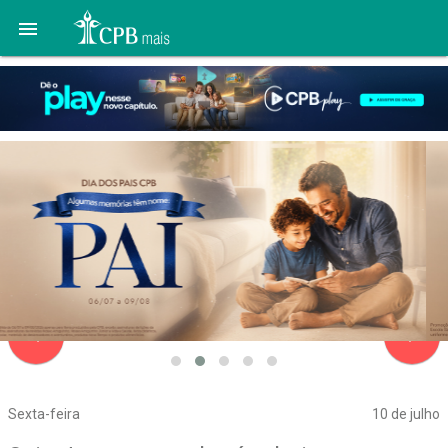

navigate_before
navigate_next
Sexta-feira
10 de julho