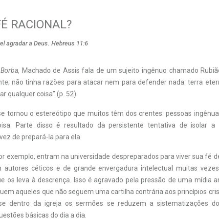
FÉ RACIONAL?
el agradar a Deus. Hebreus 11:6
 Borba
, Machado de Assis fala de um sujeito ingênuo chamado Rubiã
nte; não tinha razões para atacar nem para defender nada: terra et
ar qualquer coisa” (p. 52).
se tornou o estereótipo que muitos têm dos crentes: pessoas ingênu
sa. Parte disso é resultado da persistente tentativa de isolar a i
 vez de prepará-la para ela.
por exemplo, entram na universidade despreparados para viver sua fé 
 autores céticos e de grande envergadura intelectual muitas veze
ue os leva à descrença. Isso é agravado pela pressão de uma mídia an
uem aqueles que não seguem uma cartilha contrária aos princípios crist
se dentro da igreja os sermões se reduzem a sistematizações d
estões básicas do dia a dia.