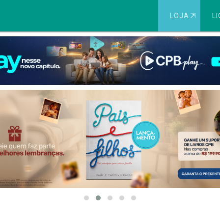
LOJA
⇱
LI