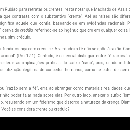
m Rubião para retratar os crentes, resta notar que Machado de Assis
ra que contrasta com o substantivo “crente”. Até as raízes são difer
 significa aquele que confia, baseando-se em evidências racionais. P
o” deriva de
credúlu,
referindo-se ao ingênuo que crê em qualquer coisa.
mas, sim, crédulo.
fundir crença com crendice. A verdadeira fé não se opõe à razão. Com
racional” (Rm 12:1). Contudo, é essencial distinguir entre fé racional e
siderar as implicações práticas do sufixo “ismo”, pois, usado indis
solutização ilegítima de conceitos humanos, como se estes dessem
 ou “razão sem a fé”, erra ao abranger como materiais realidades que 
r não poder falar nada sobre elas. Por outro lado, anexar o sufixo “
o, resultando em um fideísmo que distorce a natureza da crença. Diant
 Você se considera crente ou crédulo?