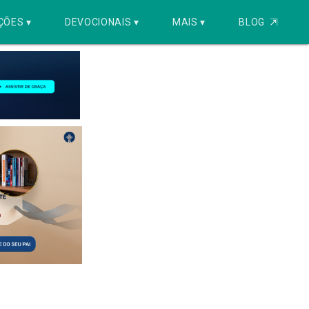
ÇÕES ▾
DEVOCIONAIS ▾
MAIS ▾
BLOG
⇱