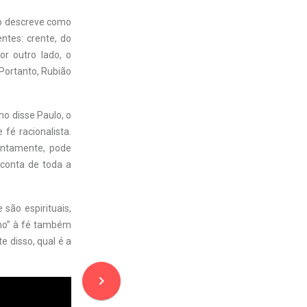
 o descreve como
entes: crente, do
or outro lado, o
 Portanto, Rubião
o disse Paulo, o
 fé racionalista.
tintamente, pode
 conta de toda a
são espirituais,
ismo” à fé também
e disso, qual é a
navigate_next