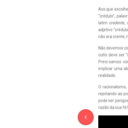
Aos que escolhe
“crédulo”, palav
latim
credente
,
adjetivo “crédul
não era crente, 
Não devemos con
culto deve ser “
Preci-samos con
implicar uma ab
realidade.
O racionalismo,
rejeitando-as po
pode ser perigos
razão da sua fé?
navigate_before