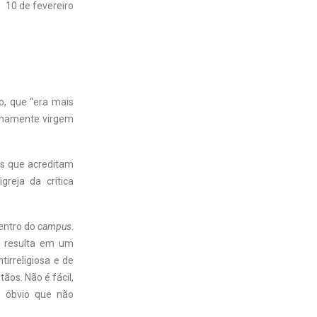
10 de fevereiro
o, que “era mais
ernamente virgem
as que acreditam
greja da crítica
dentro do
campus
.
s resulta em um
tirreligiosa e de
ãos. Não é fácil,
o óbvio que não