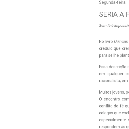
Segunda-feira
SERIA A 
Sem fé é impossív
N
o livro
Quincas
crédulo que cre
para se lhe plant
Essa descrição 
em qualquer coi
racionalista, em
Muitos jovens, 
O encontro com
conflito de fé q
colegas que excl
especialmente 
respondem às qu