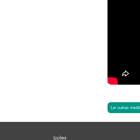
Ler outras medi
Lições