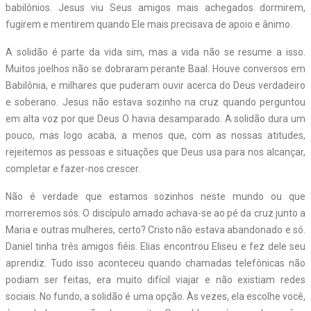
babilônios. Jesus viu Seus amigos mais achegados dormirem,
fugirem e mentirem quando Ele mais precisava de apoio e ânimo.
A solidão é parte da vida sim, mas a vida não se resume a isso.
Muitos joelhos não se dobraram perante Baal. Houve conversos em
Babilônia, e milhares que puderam ouvir acerca do Deus verdadeiro
e soberano. Jesus não estava sozinho na cruz quando perguntou
em alta voz por que Deus O havia desamparado. A solidão dura um
pouco, mas logo acaba, a menos que, com as nossas atitudes,
rejeitemos as pessoas e situações que Deus usa para nos alcançar,
completar e fazer-nos crescer.
Não é verdade que estamos sozinhos neste mundo ou que
morreremos sós. O discípulo amado achava-se ao pé da cruz junto a
Maria e outras mulheres, certo? Cristo não estava abandonado e só.
Daniel tinha três amigos fiéis. Elias encontrou Eliseu e fez dele seu
aprendiz. Tudo isso aconteceu quando chamadas telefônicas não
podiam ser feitas, era muito difícil viajar e não existiam redes
sociais. No fundo, a solidão é uma opção. Às vezes, ela escolhe você,