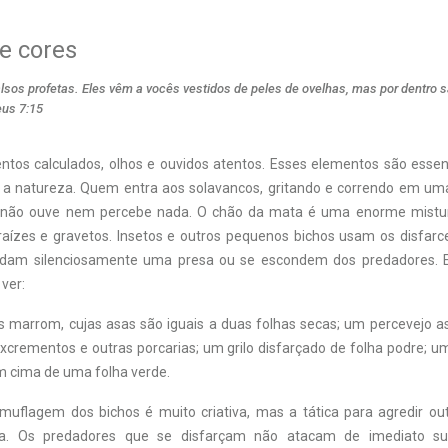
e cores
lsos profetas. Eles vêm a vocês vestidos de peles de ovelhas, mas por dentro 
eus 7:15
ntos calculados, olhos e ouvidos atentos. Esses elementos são esse
 a natureza. Quem entra aos solavancos, gritando e correndo em um
 não ouve nem percebe nada. O chão da mata é uma enorme mistu
aízes e gravetos. Insetos e outros pequenos bichos usam os disfarc
dam silenciosamente uma presa ou se escondem dos predadores. 
ver:
 marrom, cujas asas são iguais a duas folhas secas; um percevejo a
xcrementos e outras porcarias; um grilo disfarçado de folha podre; 
m cima de uma folha verde.
muflagem dos bichos é muito criativa, mas a tática para agredir ou
nda. Os predadores que se disfarçam não atacam de imediato su