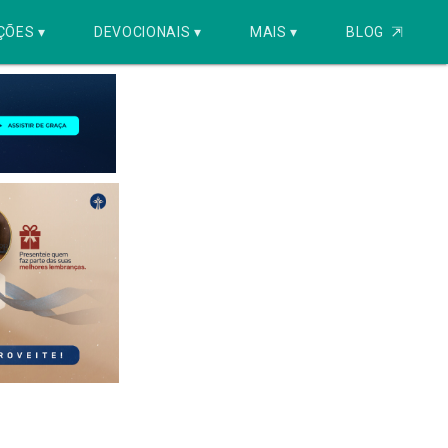
ÇÕES ▾
DEVOCIONAIS ▾
MAIS ▾
BLOG
⇱