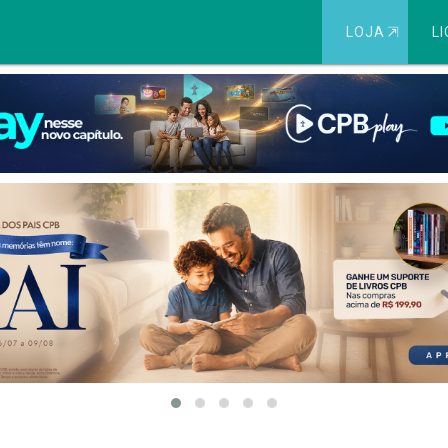
LOJA
⇱
LI