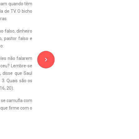
acam quando têm
a de TV. O bicho
ras.
o falso, dinheiro
o, pastor falso e
o:
navigate_next
eles não falarem
eceu? Lembre-se
, disse que Saul
;
3.
Quais são os
16, 20).
m se camufla com
fique firme com o