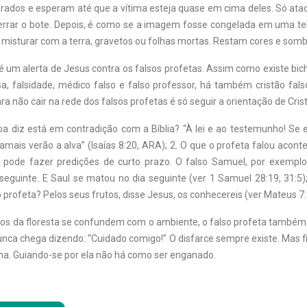
ados e esperam até que a vítima esteja quase em cima deles. Só at
errar o bote. Depois, é como se a imagem fosse congelada em uma tel
e misturar com a terra, gravetos ou folhas mortas. Restam cores e somb
é um alerta de Jesus contra os falsos profetas. Assim como existe bich
sa, falsidade, médico falso e falso professor, há também cristão fals
ara não cair na rede dos falsos profetas é só seguir a orientação de Crist
a diz está em contradição com a Bíblia? “À lei e ao testemunho! Se 
amais verão a alva” (Isaías 8:20, ARA);
2.
O que o profeta falou acont
pode fazer predições de curto prazo. O falso Samuel, por exemplo
 seguinte. E Saul se matou no dia seguinte (ver 1 Samuel 28:19, 31:5)
o profeta? Pelos seus frutos, disse Jesus, os conhecereis (ver Mateus 7:
os da floresta se confundem com o ambiente, o falso profeta també
unca chega dizendo: “Cuidado comigo!” O disfarce sempre existe. Mas 
ina. Guiando-se por ela não há como ser enganado.