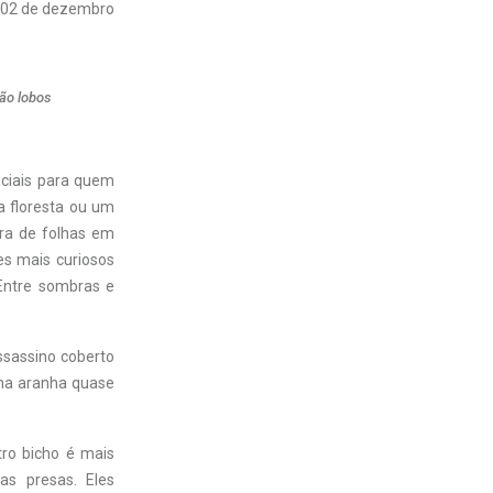
02 de dezembro
são lobos
nciais para quem
a floresta ou um
ra de folhas em
es mais curiosos
Entre sombras e
ssassino coberto
uma aranha quase
tro bicho é mais
as presas. Eles