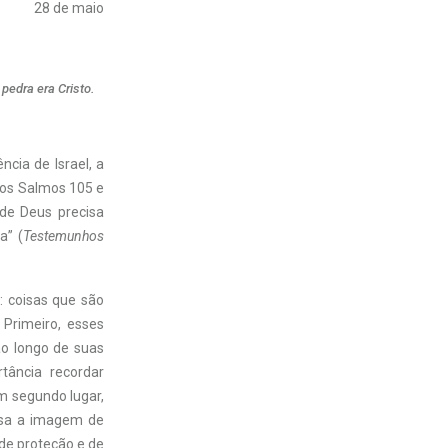
28 de maio
pedra era Cristo.
cia de Israel, a
 nos Salmos 105 e
 de Deus precisa
a” (
Testemunhos
 coisas que são
Primeiro, esses
o longo de suas
rtância recordar
Em segundo lugar,
usa a imagem de
de proteção e de