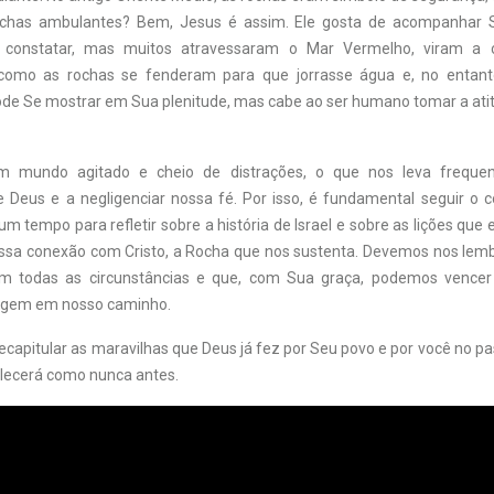
rochas ambulantes? Bem, Jesus é assim. Ele gosta de acompanhar S
te constatar, mas muitos atravessaram o Mar Vermelho, viram a 
omo as rochas se fenderam para que jorrasse água e, no entan
ode Se mostrar em Sua plenitude, mas cabe ao ser humano tomar a atit
 mundo agitado e cheio de distrações, o que nos leva freque
Deus e a negligenciar nossa fé. Por isso, é fundamental seguir o c
um tempo para refletir sobre a história de Israel e sobre as lições que
ossa conexão com Cristo, a Rocha que nos sustenta. Devemos nos lem
m todas as circunstâncias e que, com Sua graça, podemos vencer
urgem em nosso caminho.
capitular as maravilhas que Deus já fez por Seu povo e por você no pa
alecerá como nunca antes.