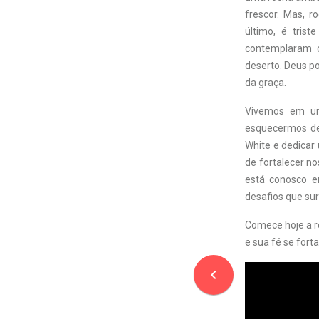
frescor. Mas, 
último, é tris
contemplaram c
deserto. Deus p
da graça.
Vivemos em um
esquecermos de 
White e dedicar 
de fortalecer n
está conosco e
desafios que s
Comece hoje a re
e sua fé se fort
navigate_before