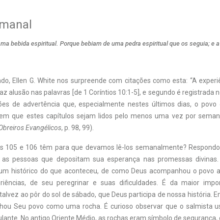
emanal
 bebida espiritual. Porque bebiam de uma pedra espiritual que os seguia; e a 
o, Ellen G. White nos surpreende com citações como esta: “A experiên
az alusão nas palavras [de 1 Coríntios 10:1-5], e segundo é registrada
ões de advertência que, especialmente nestes últimos dias, o povo
o em que estes capítulos sejam lidos pelo menos uma vez por seman
 Obreiros Evangélicos
, p. 98, 99).
s 105 e 106 têm para que devamos lê-los semanalmente? Respondo:
a as pessoas que depositam sua esperança nas promessas divinas. 
um histórico do que aconteceu, de como Deus acompanhou o povo a
riências, de seu peregrinar e suas dificuldades. É da maior impo
lvez ao pôr do sol de sábado, que Deus participa de nossa história. 
ou Seu povo como uma rocha. É curioso observar que o salmista 
ante. No antigo Oriente Médio, as rochas eram símbolo de segurança, 