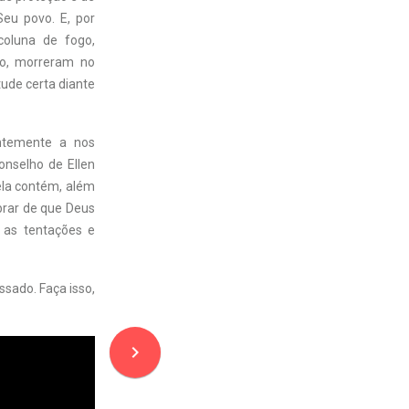
eu povo. E, por
coluna de fogo,
to, morreram no
ude certa diante
ntemente a nos
onselho de Ellen
 ela contém, além
brar de que Deus
 as tentações e
ssado. Faça isso,
navigate_next