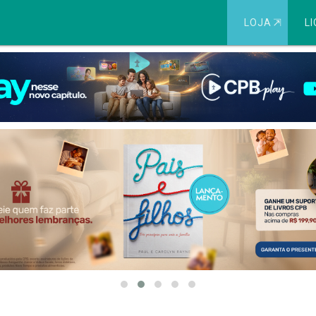
LOJA
⇱
LI