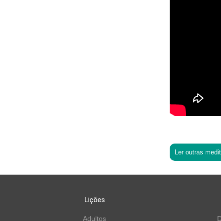
Ler outras medi
Lições
Adultos
D