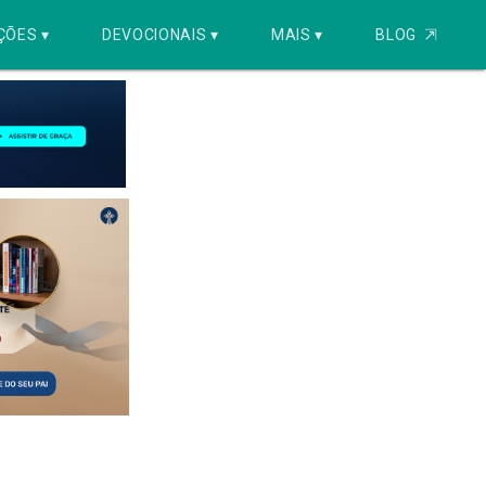
ÇÕES ▾
DEVOCIONAIS ▾
MAIS ▾
BLOG
⇱