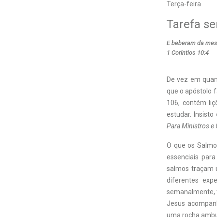
Terça-feira
Tarefa s
E beberam da mesma
1 Coríntios 10:4
D
e vez em quand
que o apóstolo f
106, contém liç
estudar. Insist
Para Ministros e
O que os Salmo
essenciais par
salmos traçam 
diferentes expe
semanalmente, ta
Jesus acompanh
uma rocha ambul