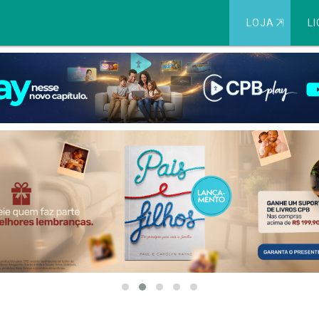
LOJA
⇱
LI