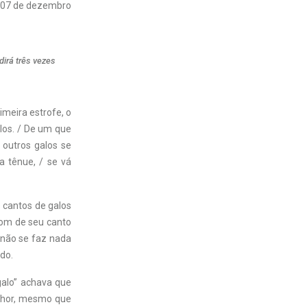
07 de dezembro
dirá três vezes
meira estrofe, o
los. / De um que
 outros galos se
a tênue, / se vá
s cantos de galos
som de seu canto
, não se faz nada
do.
galo” achava que
enhor, mesmo que