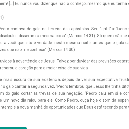
em! […] Eu nunca vou dizer que não o conheço, mesmo que eu tenha
1).
edro cantava de galo no terreiro dos apóstolos. Seu “grito” influenci
 discípulos disseram a mesma coisa” (Marcos 14:31). Só quem não se 
mo a você que isto é verdade: nesta mesma noite, antes que o galo c
vezes que não me conhece” (Marcos 14:30).
vidos à advertência de Jesus. Talvez por duvidar das previsões catastr
reparou o coração para a maior crise de sua vida.
e mais escura de sua existência, depois de ver sua expectativa frust
r o galo cantar a segunda vez, “Pedro lembrou que Jesus lhe tinha dito
m do galo cortar as trevas de sua negação, “Pedro caiu em si e c
 e um novo dia raiou para ele. Como Pedro, ouça hoje o som da esp
ontemple a nova manhã de oportunidades que Deus está tecendo para 