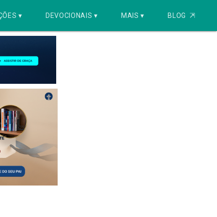
ÇÕES ▾
DEVOCIONAIS ▾
MAIS ▾
BLOG
⇱