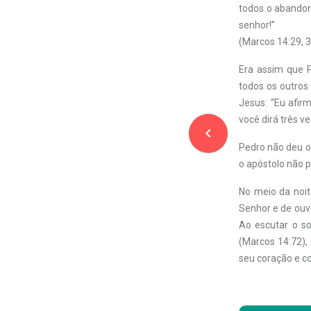
todos o abandon
senhor!”
(Marcos 14:29, 3
Era assim que P
todos os outros
Jesus: “Eu afir
você dirá três 
navigate_before
Pedro não deu ou
o apóstolo não p
No meio da noit
Senhor e de ouvi
Ao escutar o so
(Marcos 14:72),
seu coração e c