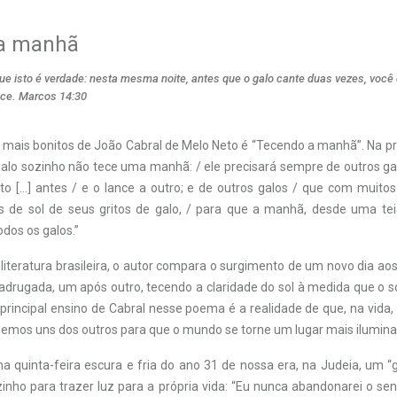
a manhã
ue isto é verdade: nesta mesma noite, antes que o galo cante duas vezes, você 
ce. Marcos 14:30
ais bonitos de João Cabral de Melo Neto é “Tecendo a manhã”. Na pri
galo sozinho não tece uma manhã: /
ele precisará sempre de outros ga
to […] antes / e o lance a outro; e de outros galos / que com muitos
s de sol de seus gritos de galo, / para que a manhã, desde uma tei
odos os galos.”
literatura brasileira, o autor compara o surgimento de um novo dia ao
drugada, um após outro, tecendo a claridade do sol à medida que o 
O principal ensino de Cabral nesse poema é a realidade de que, na vida
emos uns dos outros para que o mundo se torne um lugar mais ilumina
 quinta-feira escura e fria do ano 31 de nossa era, na Judeia, um “
zinho para trazer luz para a própria vida: “Eu nunca abandonarei o s