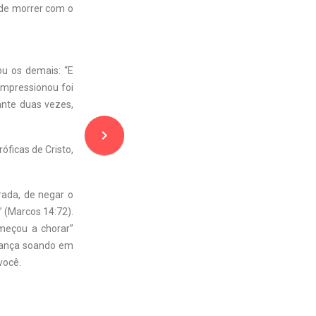
 de morrer com o
ou os demais: “E
impressionou foi
ante duas vezes,
navigate_next
óficas de Cristo,
rada, de negar o
” (Marcos 14:72).
omeçou a chorar”
erança soando em
você.