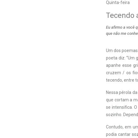
Quinta-feira
Tecendo 
Eu afirmo a você q
que não me conhe
U
m dos poemas m
poeta diz: “Um 
apanhe esse gri
cruzem / os fio
tecendo, entre t
Nessa pérola da 
que cortam a ma
se intensifica. 
sozinho. Depend
Contudo, em uma
podia cantar so