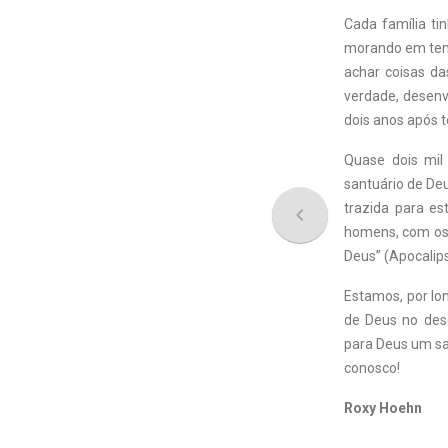
Cada família ti
morando em tenda
achar coisas da
verdade, desenv
dois anos após t
Quase dois mil
santuário de De
trazida para es
navigate_before
homens, com os q
Deus” (Apocalips
Estamos, por lon
de Deus no dese
para Deus um sa
conosco!
Roxy Hoehn