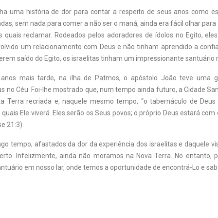
nha uma história de dor para contar a respeito de seus anos como es
s, sem nada para comer a não ser o maná, ainda era fácil olhar para 
s quais reclamar. Rodeados pelos adoradores de ídolos no Egito, ele
olvido um relacionamento com Deus e não tinham aprendido a confia
erem saído do Egito, os israelitas tinham um impressionante santuário 
 anos mais tarde, na ilha de Patmos, o apóstolo João teve uma gl
us no Céu. Foi-lhe mostrado que, num tempo ainda futuro, a Cidade San
ta Terra recriada e, naquele mesmo tempo, “o tabernáculo de Deus
uais Ele viverá. Eles serão os Seus povos; o próprio Deus estará com 
e 21:3).
go tempo, afastados da dor da experiência dos israelitas e daquele v
rto. Infelizmente, ainda não moramos na Nova Terra. No entanto, 
ntuário em nosso lar, onde temos a oportunidade de encontrá-Lo e sabe