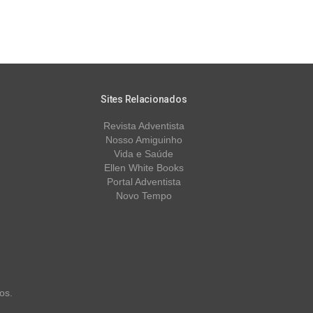
Sites Relacionados
Revista Adventista
Nosso Amiguinho
Vida e Saúde
Ellen White Books
Portal Adventista
Novo Tempo
os.