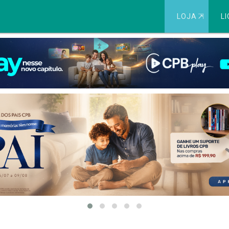
LOJA
⇱
LI