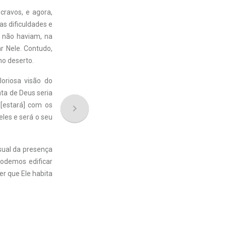
cravos, e agora,
as dificuldades e
s não haviam, na
r Nele. Contudo,
no deserto.
oriosa visão do
ta de Deus seria
 [estará] com os
navigate_next
eles e será o seu
isual da presença
podemos edificar
r que Ele habita