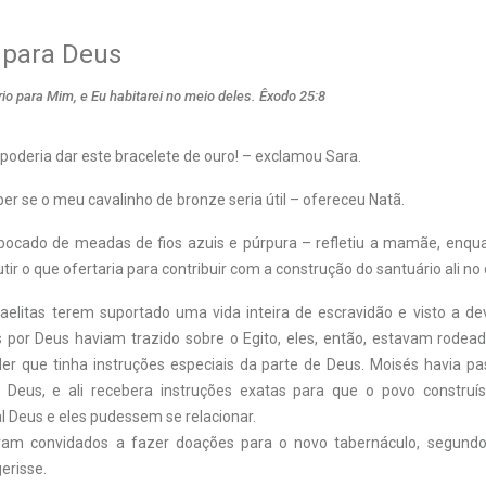
 para Deus
io para Mim, e Eu habitarei no meio deles. Êxodo 25:8
poderia dar este bracelete de ouro! – exclamou Sara.
ber se o meu cavalinho de bronze seria útil – ofereceu Natã.
ocado de meadas de fios azuis e púrpura – refletiu a mamãe, enqua
utir o que ofertaria para contribuir com a construção do santuário ali no
raelitas terem suportado uma vida inteira de escravidão e visto a d
 por Deus haviam trazido sobre o Egito, eles, então, estavam rodead
r que tinha instruções especiais da parte de Deus. Moisés havia 
Deus, e ali recebera instruções exatas para que o povo construí
l Deus e eles pudessem se relacionar.
foram convidados a fazer doações para o novo tabernáculo, segundo
erisse.