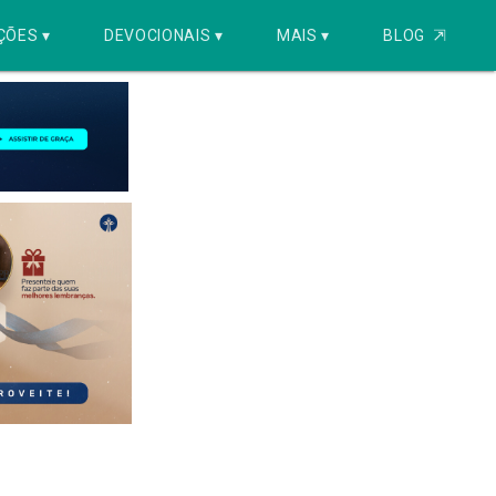
ÇÕES ▾
DEVOCIONAIS ▾
MAIS ▾
BLOG
⇱