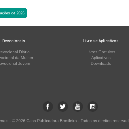
tações de 2026
Devocionais
Livros e Aplicativos
evocional Diário
Livros Gratuitos
ocional da Mulher
Aplicativos
evocional Jovem
Downloads
ais - © 2026 Casa Publicadora Brasileira - Todos os direitos reservad