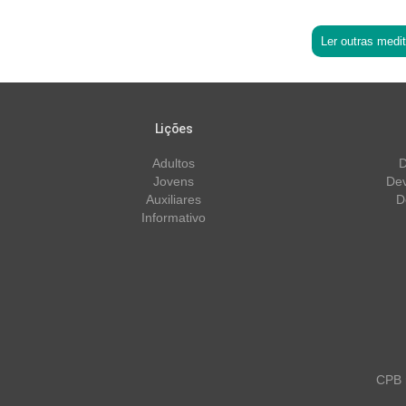
Ler outras medi
Lições
Adultos
D
Jovens
Dev
Auxiliares
D
Informativo
CPB m