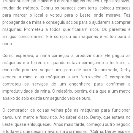
Trabalhou com pá e picareta durante alguns meses. Depois resolveu
mudar de método. Cobriu os buracos com terra, colocou estacas
para marcar o local e voltou para o Leste, onde morava. Fez
propaganda da mina e conseguiu sócios para o ajudarem a comprar
máquinas. Prometeu a todos que ficariam ricos. Os parentes e
amigos concordaram. Ele comprou as máquinas e voltou para a
mina.
Como esperava, a mina começou a produzir ouro. Ele pagou as
máquinas e o terreno, e quando estava começando a ter lucro, a
mina não produziu sequer um grama de ouro. Desanimado, Derby
vendeu a mina e as máquinas a um ferro-velho. O comprador
contratou os serviços de um engenheiro para confirmar a
improdutividade da mina. O relatório, porém, dizia que a um metro
abaixo do solo existia um segundo veio de ouro.
O comprador de coisas velhas pôs as máquinas para funcionar,
cavou um metro e ficou rico. Ao saber disso, Derby, que estava no
Leste, quase enlouqueceu. Anos mais tarde, começou outro negócio
e toda vez que desanimava, dizia a si mesmo: “Calma, Derby, espere