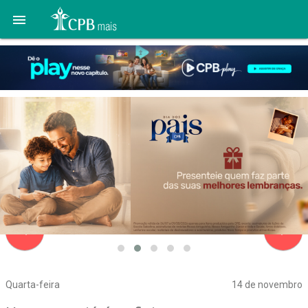

navigate_before
navigate_next
Quarta-feira
14 de novembro