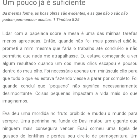
Um pouco já é suficiente
Da mesma forma, as boas obras são evidentes, e as que não o são não
podem permanecer ocultas. 1 Timóteo 5:25
Lidar com a papelada sobre a mesa é uma das minhas tarefas
menos apreciadas. Então, quando não foi mais possível adiá-la,
prometi a mim mesma que faria o trabalho até concluí-lo e não
permitiria que nada me atrapalhasse. Eu estava começando a ver
algum resultado quando um dos meus cílios escapou e pousou
dentro do meu olho. Foi necessário apenas um minúsculo cílio para
que tudo o que eu estava fazendo viesse a parar por completo. Foi
quando concluí que “pequeno” não significa necessariamente
desimportante. Coisas pequenas impactam a vida mais do que
imaginamos.
Eva deu uma mordida no fruto proibido e mudou o mundo para
sempre. Uma pedrinha na funda de Davi matou um gigante que
ninguém mais conseguira vencer. Esaú comeu uma tigela de
guisado de lentilhas e perdeu seu direito de primogenitura. Um