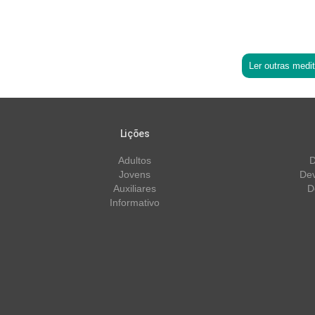
Ler outras medi
Lições
Adultos
D
Jovens
Dev
Auxiliares
D
Informativo