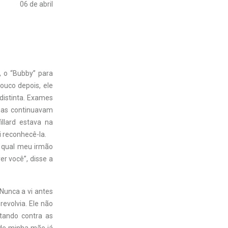
06 de abril
, o “Bubby” para
ouco depois, ele
distinta. Exames
mas continuavam
llard estava na
i reconhecê-la.
a qual meu irmão
er você”, disse a
Nunca a vi antes
evolvia. Ele não
tando contra as