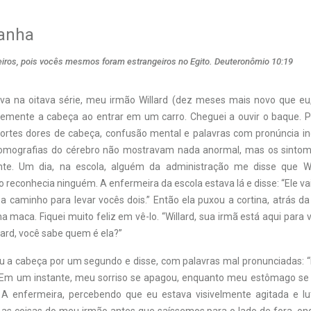
anha
ros, pois vocês mesmos foram estrangeiros no Egito. Deuteronômio 10:19
a na oitava série, meu irmão Willard (dez meses mais novo que eu
emente a cabeça ao entrar em um carro. Cheguei a ouvir o baque. P
ortes dores de cabeça, confusão mental e palavras com pronúncia in
 tomografias do cérebro não mostravam nada anormal, mas os sinto
nte. Um dia, na escola, alguém da administração me disse que Wi
 reconhecia ninguém. A enfermeira da escola estava lá e disse: “Ele va
a caminho para levar vocês dois.” Então ela puxou a cortina, atrás d
a maca. Fiquei muito feliz em vê-lo. “Willard, sua irmã está aqui para v
lard, você sabe quem é ela?”
 a cabeça por um segundo e disse, com palavras mal pronunciadas: “
 Em um instante, meu sorriso se apagou, enquanto meu estômago se r
 A enfermeira, percebendo que eu estava visivelmente agitada e lu