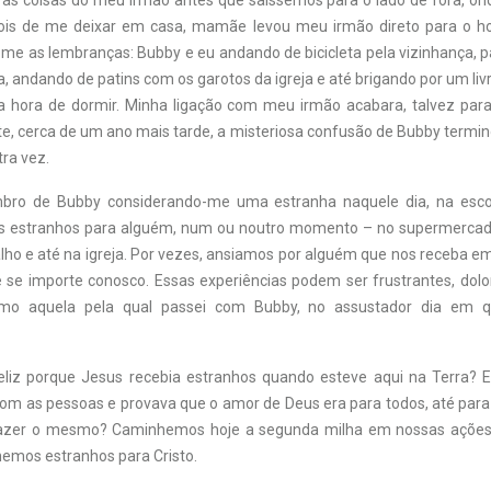
u as coisas do meu irmão antes que saíssemos para o lado de fora, o
ois de me deixar em casa, mamãe levou meu irmão direto para o hos
-me as lembranças: Bubby e eu andando de bicicleta pela vizinhança, p
a, andando de patins com os garotos da igreja e até brigando por um livr
 a hora de dormir. Minha ligação com meu irmão acabara, talvez par
e, cerca de um ano mais tarde, a misteriosa confusão de Bubby termino
ra vez.
ro de Bubby considerando-me uma estranha naquele dia, na esco
s estranhos para alguém, num ou noutro momento – no supermercado
alho e até na igreja. Por vezes, ansiamos por alguém que nos receba em
e se importe conosco. Essas experiências podem ser frustrantes, dolor
mo aquela pela qual passei com Bubby, no assustador dia em 
eliz porque Jesus recebia estranhos quando esteve aqui na Terra? 
m as pessoas e provava que o amor de Deus era para todos, até para 
zer o mesmo? Caminhemos hoje a segunda milha em nossas ações 
nemos estranhos para Cristo.