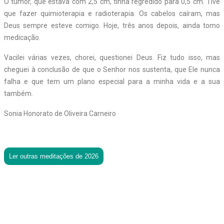
O tumor, que estava com 2,5 cm, tinha regredido para 0,5 cm. Tive
que fazer quimioterapia e radioterapia. Os cabelos caíram, mas
Deus sempre esteve comigo. Hoje, três anos depois, ainda tomo
medicação.
Vacilei várias vezes, chorei, questionei Deus. Fiz tudo isso, mas
cheguei à conclusão de que o Senhor nos sustenta, que Ele nunca
falha e que tem um plano especial para a minha vida e a sua
também.
Sonia Honorato de Oliveira Carneiro
Ler outras meditações de 2026