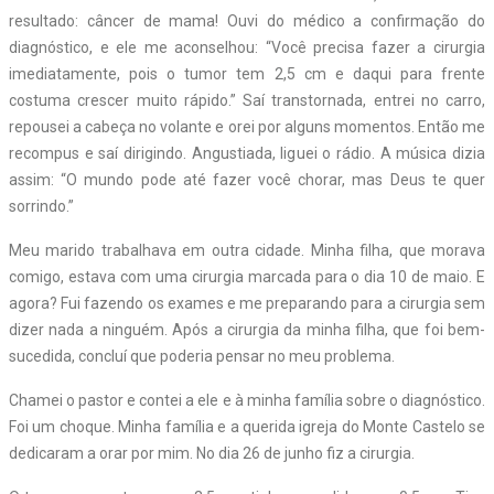
resultado: câncer de mama! Ouvi do médico a confirmação do
diagnóstico, e ele me aconselhou: “Você precisa fazer a cirurgia
imediatamente, pois o tumor tem 2,5 cm e daqui para frente
costuma crescer muito rápido.” Saí transtornada, entrei no carro,
repousei a cabeça no volante e orei por alguns momentos. Então me
recompus e saí dirigindo. Angustiada, liguei o rádio. A música dizia
assim: “O mundo pode até fazer você chorar, mas Deus te quer
sorrindo.”
Meu marido trabalhava em outra cidade. Minha filha, que morava
comigo, estava com uma cirurgia marcada para o dia 10 de maio. E
agora? Fui fazendo os exames e me preparando para a cirurgia sem
dizer nada a ninguém. Após a cirurgia da minha filha, que foi bem-
sucedida, concluí que poderia pensar no meu problema.
Chamei o pastor e contei a ele e à minha família sobre o diagnóstico.
Foi um choque. Minha família e a querida igreja do Monte Castelo se
dedicaram a orar por mim. No dia 26 de junho fiz a cirurgia.