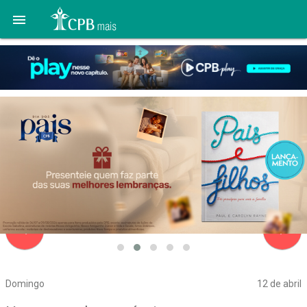

navigate_before
navigate_next
Domingo
12 de abril